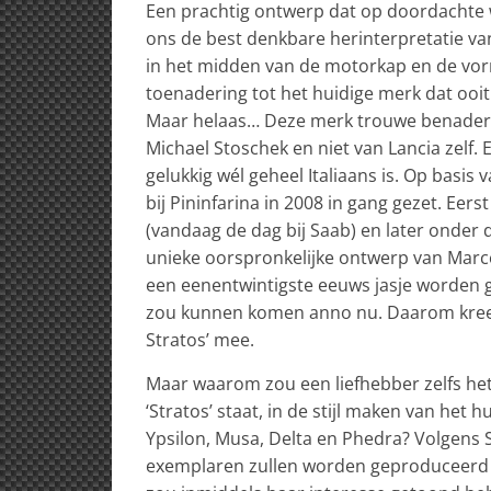
Een prachtig ontwerp dat op doordachte wi
ons de best denkbare herinterpretatie van 
in het midden van de motorkap en de vor
toenadering tot het huidige merk dat ooit
Maar helaas… Deze merk trouwe benaderi
Michael Stoschek en niet van Lancia zelf.
gelukkig wél geheel Italiaans is. Op basis
bij Pininfarina in 2008 in gang gezet. Eer
(vandaag de dag bij Saab) en later onder 
unieke oorspronkelijke ontwerp van Marce
een eenentwintigste eeuws jasje worden 
zou kunnen komen anno nu. Daarom kreeg 
Stratos’ mee.
Maar waarom zou een liefhebber zelfs h
‘Stratos’ staat, in de stijl maken van het
Ypsilon, Musa, Delta en Phedra? Volgens S
exemplaren zullen worden geproduceerd on