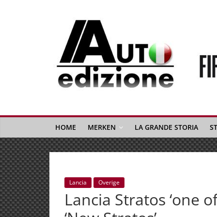
Spring
naar
inhoud
Auto
Edizione
La
Gazetta
HOME
MERKEN
LA GRANDE STORIA
S
dell'Automobile
Italiana
|
Italiaans
Lancia
Overige
autonieuws
Lancia Stratos ‘one o
&
lifestyle