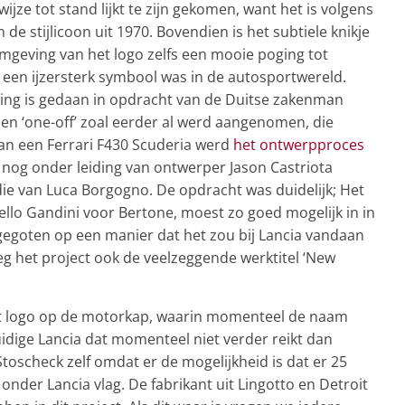
jze tot stand lijkt te zijn gekomen, want het is volgens
de stijlicoon uit 1970. Bovendien is het subtiele knikje
mgeving van het logo zelfs een mooie poging tot
 een ijzersterk symbool was in de autosportwereld.
ng is gedaan in opdracht van de Duitse zakenman
 Een ‘one-off’ zoal eerder al werd aangenomen, die
 van een Ferrari F430 Scuderia werd
het ontwerpproces
st nog onder leiding van ontwerper Jason Castriota
die van Luca Borgogno. De opdracht was duidelijk; Het
llo Gandini voor Bertone, moest zo goed mogelijk in in
gegoten op een manier dat het zou bij Lancia vandaan
het project ook de veelzeggende werktitel ‘New
et logo op de motorkap, waarin momenteel de naam
 huidige Lancia dat momenteel niet verder reikt dan
toscheck zelf omdat er de mogelijkheid is dat er 25
der Lancia vlag. De fabrikant uit Lingotto en Detroit