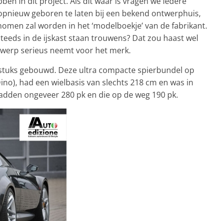
en in dit project. Als dit waar is vragen we iedere
n opnieuw geboren te laten bij een bekend ontwerphuis,
nomen zal worden in het ‘modelboekje’ van de fabrikant.
steeds in de ijskast staan trouwens? Dat zou haast wel
werp serieus neemt voor het merk.
 stuks gebouwd. Deze ultra compacte spierbundel op
ino), had een wielbasis van slechts 218 cm en was in
hadden ongeveer 280 pk en die op de weg 190 pk.