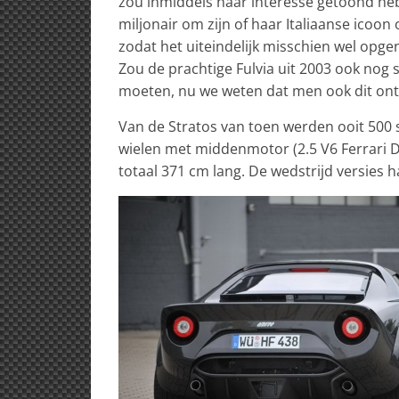
zou inmiddels haar interesse getoond hebb
miljonair om zijn of haar Italiaanse icoo
zodat het uiteindelijk misschien wel opge
Zou de prachtige Fulvia uit 2003 ook nog 
moeten, nu we weten dat men ook dit ont
Van de Stratos van toen werden ooit 500
wielen met middenmotor (2.5 V6 Ferrari D
totaal 371 cm lang. De wedstrijd versies 