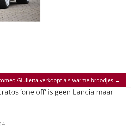
Romeo Giulietta verkoopt als warme broodjes
→
tratos ‘one off’ is geen Lancia maar
14