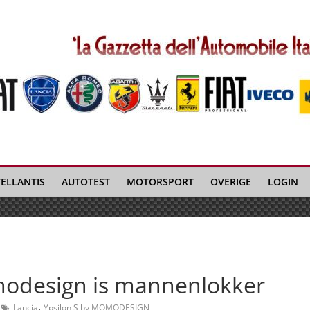
TELLANTIS
AUTOTEST
MOTORSPORT
OVERIGE
LOGIN
modesign is mannenlokker
,
Lancia
Ypsilon S by MOMODESIGN