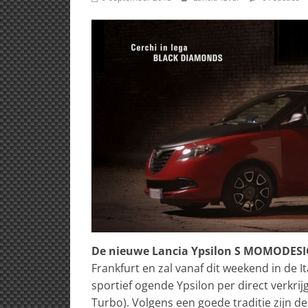
De nieuwe Lancia Ypsilon S MOMODES
Frankfurt en zal vanaf dit weekend in de 
sportief ogende Ypsilon per direct verkrij
Turbo). Volgens een goede traditie zijn 