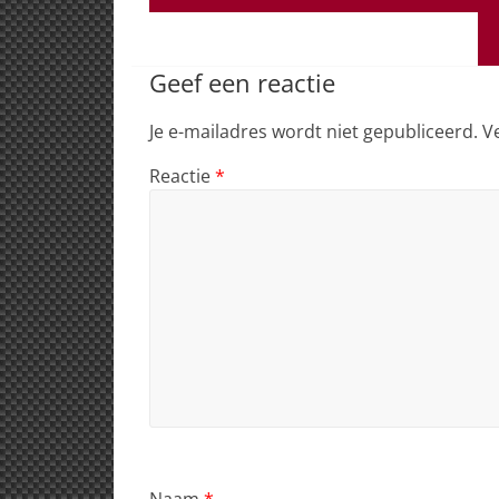
s
e
e
a
l
A
b
dI
d
p
o
n
s
Geef een reactie
p
o
Je e-mailadres wordt niet gepubliceerd.
V
k
Reactie
*
Naam
*