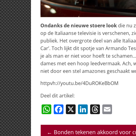
Ondanks de nieuwe stoere look
die nu z
op de Italiaanse televisie is verschenen, z
publiek. Het overgrote deel van alle Itali
Car’. Toch lijkt dit spotje van Armando Te
je als man er niet voor hoeft te schamen…m
dames met een hoop leedvermaak. Ach, we
niet door een stel amazones geschaakt 
httpvh://youtu.be/4DuROKeBbOM
Deel dit artikel:
W
F
X
Li
T
E
h
a
n
h
m
at
c
k
re
ai
←
Bonden tekenen akkoord voor cre