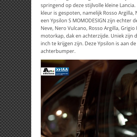
springend op deze stijlvolle kleine Lancia
kleur is gespoten, namelijk Rosso Argill
een Ypsilon S MOMODESIGN zijn echter de 
Neve, Nero Vulcano, Rosso Argilla, Grigio
motorkap, dak en achterzijde. Uniek zijn 
inch te krijgen zijn. Deze Ypsilon is aan
achterbumper.