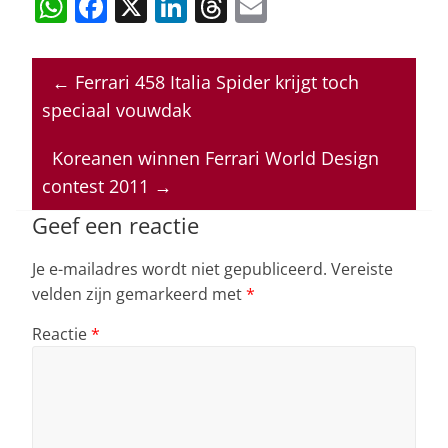
W
F
X
Li
T
E
h
a
n
h
m
at
c
k
re
ai
←
Ferrari 458 Italia Spider krijgt toch
s
e
e
a
l
speciaal vouwdak
A
b
dI
d
p
o
n
s
Koreanen winnen Ferrari World Design
contest 2011
→
p
o
k
Geef een reactie
Je e-mailadres wordt niet gepubliceerd.
Vereiste
velden zijn gemarkeerd met
*
Reactie
*