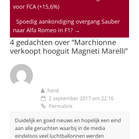
s
e
e
a
l
voor FCA (+15,6%)
A
b
dI
d
p
o
n
s
Spoedig aankondiging overgang Sauber
naar Alfa Romeo in F1?
→
p
o
4 gedachten over “
Marchionne
k
verkoopt hooguit Magneti Marelli
”
henk
2 september 2017 om 22:16
Permalink
Duidelijk en goed nieuws en hopelijk een eind
aan alle geruchten waarbij in de media
eindeloos veel luchtballonnen werden