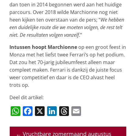
dan toen in 2014 begonnen werd aan het huidige
parcours. Over 2018 wilde Marchionne nog niet
heen kijken ten overstaan van de pers; “
We hebben
een duidelijke route die we moeten volgen, de rest telt
niet. De resultaten volgen vanzelf
.”
Intussen hoopt Marchionne
op een groot feest in
Monza met het liefst twee Ferrari’s op het podium.
Dat zou het 70-jarig jubileumfeest alleen maar
compleet maken. Ferrari is dankzij de juiste focus
weer competitief en daar is de CEO alvast heel
trots op.
Deel dit artikel:
W
F
X
Li
T
E
h
a
n
h
m
at
c
k
re
ai
←
Vruchtbare zomermaand augustus