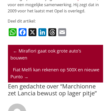
voor een mogelijke samenwerking. Hij zegt dat in
2009 voor het laatst met Opel is overlegd.
Deel dit artikel:
W
F
X
Li
T
E
h
a
n
h
m
at
c
k
re
ai
←
Mirafiori gaat ook grote auto’s
s
e
e
a
l
bouwen
A
b
dI
d
p
o
n
s
Fiat Melfi kan rekenen op 500X en nieuwe
Punto
→
p
o
Een gedachte over “
Marchionne
k
zet Lancia bewust op lager pitje
”