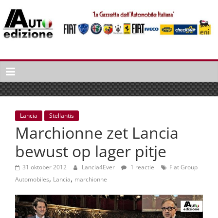
Spring
naar
inhoud
Auto
Edizione
La
Gazetta
dell'Automobile
Lancia
Stellantis
Italiana
Marchionne zet Lancia
|
Italiaans
bewust op lager pitje
autonieuws
&
31 oktober 2012
Lancia4Ever
1 reactie
Fiat Group
,
,
lifestyle
Automobiles
Lancia
marchionne