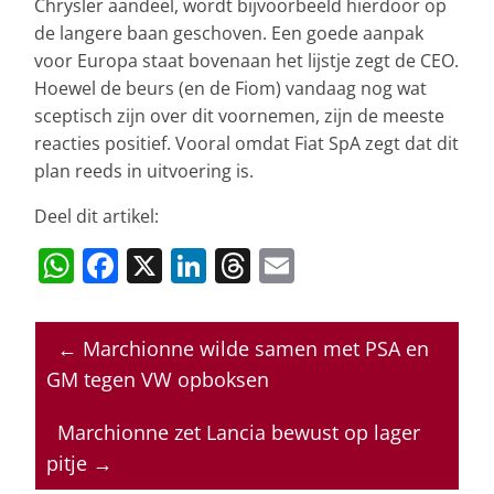
Chrysler aandeel, wordt bijvoorbeeld hierdoor op
de langere baan geschoven. Een goede aanpak
voor Europa staat bovenaan het lijstje zegt de CEO.
Hoewel de beurs (en de Fiom) vandaag nog wat
sceptisch zijn over dit voornemen, zijn de meeste
reacties positief. Vooral omdat Fiat SpA zegt dat dit
plan reeds in uitvoering is.
Deel dit artikel:
W
F
X
Li
T
E
h
a
n
h
m
at
c
k
re
ai
←
Marchionne wilde samen met PSA en
s
e
e
a
l
GM tegen VW opboksen
A
b
dI
d
p
o
n
s
Marchionne zet Lancia bewust op lager
pitje
→
p
o