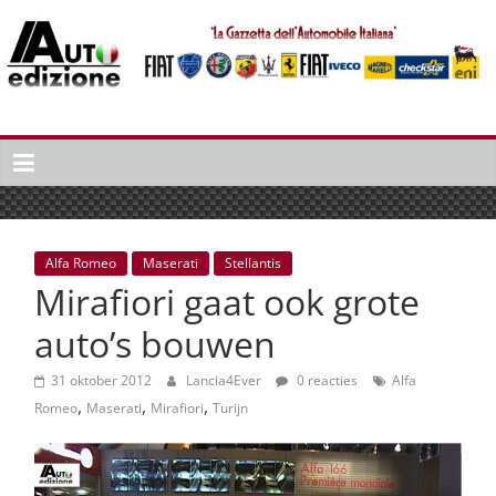
Spring
naar
inhoud
Auto
Edizione
La
Gazetta
dell'Automobile
Alfa Romeo
Maserati
Stellantis
Italiana
Mirafiori gaat ook grote
|
Italiaans
auto’s bouwen
autonieuws
&
31 oktober 2012
Lancia4Ever
0 reacties
Alfa
,
,
,
lifestyle
Romeo
Maserati
Mirafiori
Turijn