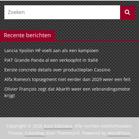
Recente berichten
Lancia Ypsilon HF voelt aan als een kampioen
FIAT Grande Panda al een verkoophit in Italië
Eerste concrete details over productieplan Cassino
Alfa Romeo’s topsegment niet eerder dan 2029 weer een feit
Olivier François zegt dat Abarth weer een vebrandingsmotor
krijgt
Copyright © 2026
Auto Edizione
. Alle rechten voorbehouden.
Thema:
ColorMag
door ThemeGrill. Powered by
WordPress
.