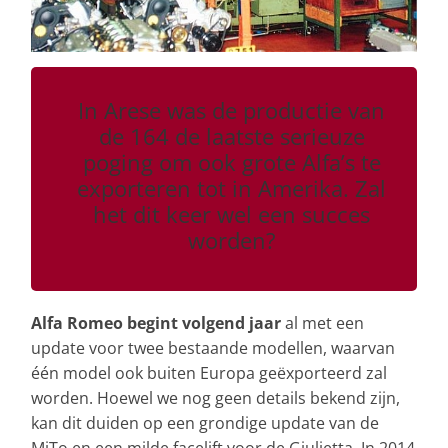
In Arese was de productie van
de 164 de laatste serieuze
poging om ook grote Alfa’s te
exporteren tot in Amerika. Zal
het dit keer wel een succes
worden?
Alfa Romeo begint volgend jaar
al met een
update voor twee bestaande modellen, waarvan
één model ook buiten Europa geëxporteerd zal
worden. Hoewel we nog geen details bekend zijn,
kan dit duiden op een grondige update van de