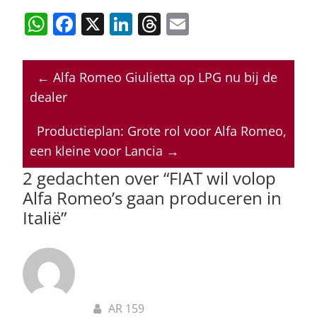
W
F
X
Li
T
E
h
a
n
h
m
at
c
k
re
ai
←
Alfa Romeo Giulietta op LPG nu bij de
s
e
e
a
l
dealer
A
b
dI
d
p
o
n
s
Productieplan: Grote rol voor Alfa Romeo,
een kleine voor Lancia
→
p
o
2 gedachten over “
FIAT wil volop
k
Alfa Romeo’s gaan produceren in
Italië
”
AR 159