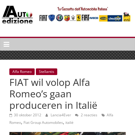
Spring
naar
inhoud
Auto
Edizione
La
Gazetta
dell'Automobile
Alfa Romeo
Stellantis
Italiana
FIAT wil volop Alfa
|
Italiaans
Romeo’s gaan
autonieuws
produceren in Italië
&
lifestyle
30 oktober 2012
Lancia4Ever
2 reacties
Alfa
,
,
Romeo
Fiat Group Automobiles
italië