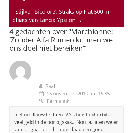
A
b
dI
d
p
o
n
s
Stijlvol ‘Bicolore’: Straks op Fiat 500 in
plaats van Lancia Ypsilon
→
p
o
4 gedachten over “
Marchionne:
k
‘Zonder Alfa Romeo kunnen we
ons doel niet bereiken’
”
Raaf
16 november 2010 om 15:35
Permalink
niet om flauw te doen: VAG heeft exhorbitant
veel geld in de oorlogskas… Nou ja, laten we er
van uit gaan dat dit inderdaad een goed