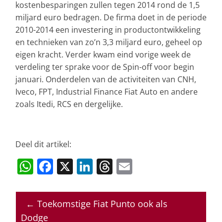
kostenbesparingen zullen tegen 2014 rond de 1,5
miljard euro bedragen. De firma doet in de periode
2010-2014 een investering in productontwikkeling
en technieken van zo’n 3,3 miljard euro, geheel op
eigen kracht. Verder kwam eind vorige week de
verdeling ter sprake voor de Spin-off voor begin
januari. Onderdelen van de activiteiten van CNH,
Iveco, FPT, Industrial Finance Fiat Auto en andere
zoals Itedi, RCS en dergelijke.
Deel dit artikel:
W
F
X
Li
T
E
h
a
n
h
m
at
c
k
re
ai
←
Toekomstige Fiat Punto ook als
s
e
e
a
l
Dodge