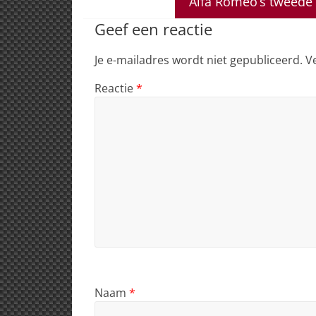
A
b
dI
d
Alfa Romeo’s tweede 
p
o
n
s
Geef een reactie
p
o
Je e-mailadres wordt niet gepubliceerd.
V
k
Reactie
*
Naam
*