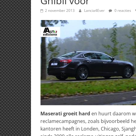
Ghibli voor
2 november 2013
Lancia4Ever
0 reacties
Maserati groeit hard
en huurt daarom we
reclamecampagnes, zoals bijvoorbeeld he
kantoren heeft in Londen, Chicago, Sjang