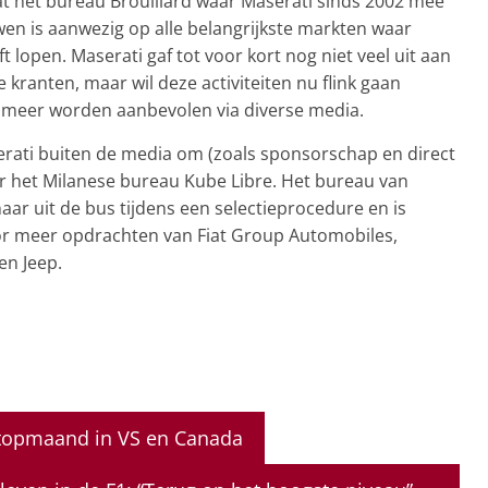
dat het bureau Brouillard waar Maserati sinds 2002 mee
n is aanwezig op alle belangrijkste markten waar
 lopen. Maserati gaf tot voor kort nog niet veel uit aan
 kranten, maar wil deze activiteiten nu flink gaan
e meer worden aanbevolen via diverse media.
ati buiten de media om (zoals sponsorschap en direct
or het Milanese bureau Kube Libre. Het bureau van
r uit de bus tijdens een selectieprocedure en is
or meer opdrachten van Fiat Group Automobiles,
en Jeep.
 topmaand in VS en Canada