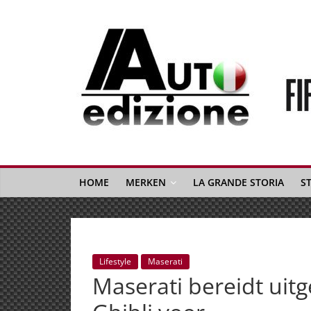
Spring
naar
inhoud
Auto
Edizione
La
Gazetta
HOME
MERKEN
LA GRANDE STORIA
S
dell'Automobile
Italiana
|
Italiaans
Lifestyle
Maserati
autonieuws
Maserati bereidt ui
&
lifestyle