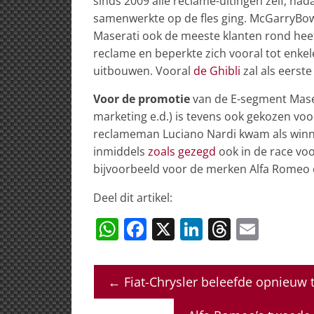
sinds 2009 alle reclame-uitingen zelf, na
samenwerkte op de fles ging. McGarryBowe
Maserati ook de meeste klanten rond heeft
reclame en beperkte zich vooral tot enkele
uitbouwen. Vooral
de Ghibli
zal als eerst
Voor de promotie
van de E-segment Maser
marketing e.d.) is tevens ook gekozen vo
reclameman Luciano Nardi kwam als winnaa
inmiddels
zoals gezegd
ook in de race vo
bijvoorbeeld voor de merken Alfa Romeo 
Deel dit artikel:
W
F
X
Li
T
E
h
a
n
h
m
at
c
k
re
ai
←
Fiat-Chrysler beleefde opnieuw
s
e
e
a
l