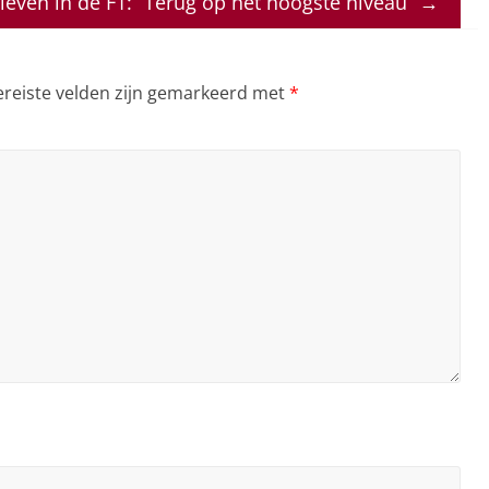
leven in de F1: “Terug op het hoogste niveau”
→
ereiste velden zijn gemarkeerd met
*