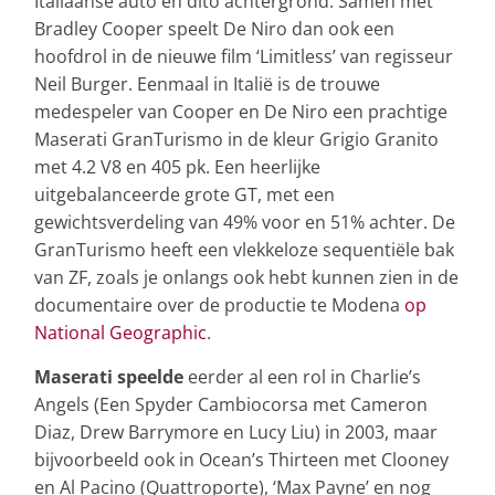
Italiaanse auto en dito achtergrond. Samen met
Bradley Cooper speelt De Niro dan ook een
hoofdrol in de nieuwe film ‘Limitless’ van regisseur
Neil Burger. Eenmaal in Italië is de trouwe
medespeler van Cooper en De Niro een prachtige
Maserati GranTurismo in de kleur Grigio Granito
met 4.2 V8 en 405 pk. Een heerlijke
uitgebalanceerde grote GT, met een
gewichtsverdeling van 49% voor en 51% achter. De
GranTurismo heeft een vlekkeloze sequentiële bak
van ZF, zoals je onlangs ook hebt kunnen zien in de
documentaire over de productie te Modena
op
National Geographic
.
Maserati speelde
eerder al een rol in Charlie’s
Angels (Een Spyder Cambiocorsa met Cameron
Diaz, Drew Barrymore en Lucy Liu) in 2003, maar
bijvoorbeeld ook in Ocean’s Thirteen met Clooney
en Al Pacino (Quattroporte), ‘Max Payne’ en nog