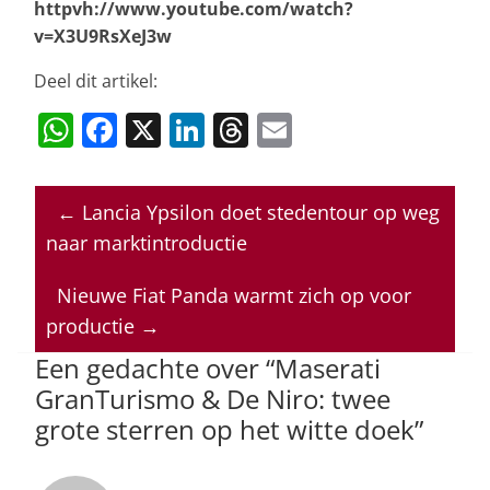
httpvh://www.youtube.com/watch?
v=X3U9RsXeJ3w
Deel dit artikel:
W
F
X
Li
T
E
h
a
n
h
m
at
c
k
re
ai
←
Lancia Ypsilon doet stedentour op weg
s
e
e
a
l
naar marktintroductie
A
b
dI
d
p
o
n
s
Nieuwe Fiat Panda warmt zich op voor
productie
→
p
o
Een gedachte over “
Maserati
k
GranTurismo & De Niro: twee
grote sterren op het witte doek
”