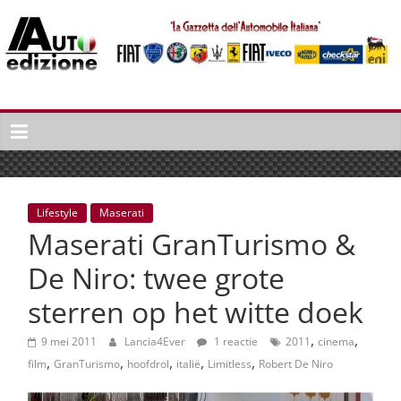
Spring
naar
inhoud
Auto
Edizione
La
Gazetta
dell'Automobile
Lifestyle
Maserati
Italiana
Maserati GranTurismo &
|
Italiaans
De Niro: twee grote
autonieuws
sterren op het witte doek
&
lifestyle
,
,
9 mei 2011
Lancia4Ever
1 reactie
2011
cinema
,
,
,
,
,
film
GranTurismo
hoofdrol
italië
Limitless
Robert De Niro