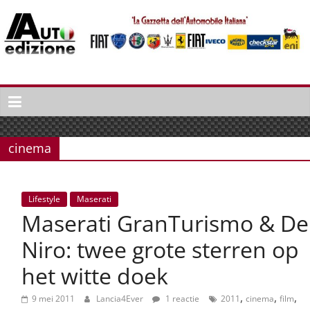
Spring
naar
inhoud
Auto
Edizione
La
Gazetta
cinema
dell'Automobile
Italiana
|
Lifestyle
Maserati
Italiaans
Maserati GranTurismo & De
autonieuws
&
Niro: twee grote sterren op
lifestyle
het witte doek
,
,
,
9 mei 2011
Lancia4Ever
1 reactie
2011
cinema
film