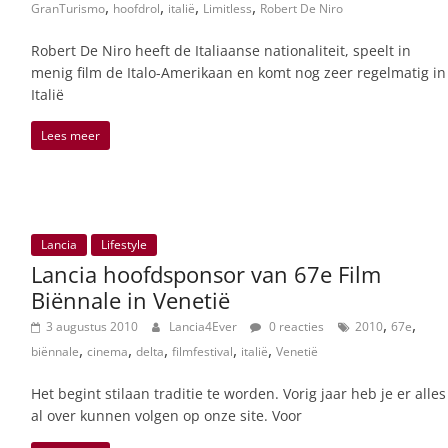
,
,
,
,
GranTurismo
hoofdrol
italië
Limitless
Robert De Niro
Robert De Niro heeft de Italiaanse nationaliteit, speelt in
menig film de Italo-Amerikaan en komt nog zeer regelmatig in
Italië
Lees meer
Lancia
Lifestyle
Lancia hoofdsponsor van 67e Film
Biënnale in Venetië
,
,
3 augustus 2010
Lancia4Ever
0 reacties
2010
67e
,
,
,
,
,
biënnale
cinema
delta
filmfestival
italië
Venetië
Het begint stilaan traditie te worden. Vorig jaar heb je er alles
al over kunnen volgen op onze site. Voor