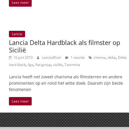
Lees meer
Lancia
Lancia Delta Hardblack als filmster op
Sicilië
,
,
16 juni 2010
Lancia4Ever
1 reactie
cinema
delta
Delta
,
,
,
,
hard black
fga
fiat group
sicilië
Taormina
Lancia heeft net zoveel charisma als filmsterren en andere
prominenten op en rond het witte doek. Daarom zijn beide
fenomenen
Lees meer