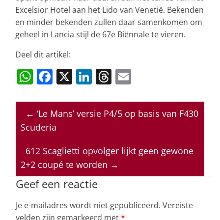
Excelsior Hotel aan het Lido van Venetië. Bekenden
en minder bekenden zullen daar samenkomen om
geheel in Lancia stijl de 67e Biënnale te vieren.
Deel dit artikel:
W
F
X
Li
T
E
h
a
n
h
m
at
c
k
re
ai
←
‘Le Mans’ versie P4/5 op basis van F430
s
e
e
a
l
Scuderia
A
b
dI
d
p
o
n
s
612 Scaglietti opvolger lijkt geen gewone
2+2 coupé te worden
→
p
o
k
Geef een reactie
Je e-mailadres wordt niet gepubliceerd.
Vereiste
velden zijn gemarkeerd met
*