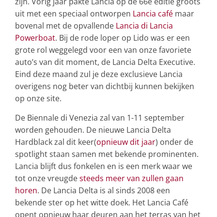
zijn. Vorig jaar pakte Lancia op de 66e editie groots
uit met een speciaal ontworpen
Lancia café
maar
bovenal met de opvallende
Lancia di Lancia
Powerboat
. Bij de rode loper op Lido was er een
grote rol weggelegd voor een van onze favoriete
auto’s van dit moment, de Lancia Delta Executive.
Eind deze maand zul je deze exclusieve Lancia
overigens nog beter van dichtbij kunnen bekijken
op onze site.
De Biennale di Venezia zal van 1-11 september
worden gehouden. De nieuwe Lancia Delta
Hardblack zal dit keer(
opnieuw dit jaar
) onder de
spotlight staan samen met bekende prominenten.
Lancia blijft dus fonkelen en is een merk waar we
tot onze vreugde
steeds meer van zullen gaan
horen
. De Lancia Delta is al sinds 2008 een
bekende ster op het witte doek. Het Lancia Café
opent opnieuw haar deuren aan het terras van het