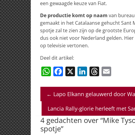
een gewaagde keuze van Fiat.
De productie komt op naam
van bureau 
gemaakt in het Catalaanse gehucht Sant M
spotje zal te zien zijn op de grootste Euro
dus ook niet voor Nederland gelden. Hier
op televisie vertonen.
Deel dit artikel:
W
F
X
Li
T
E
h
a
n
h
m
at
c
k
re
ai
←
Lapo Elkann gelauwerd door Wa
s
e
e
a
l
A
b
dI
d
Lancia Rally-glorie herleeft met 
p
o
n
s
4 gedachten over “
Mike Tyso
p
o
spotje
”