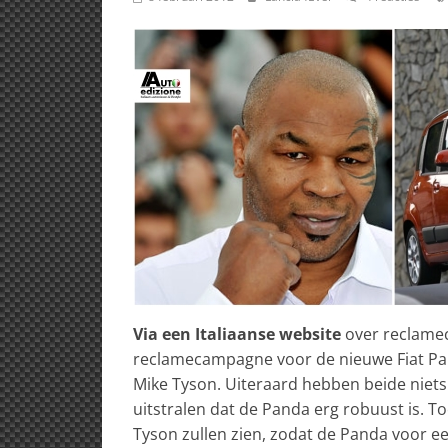
Via een Italiaanse website
over reclamec
reclamecampagne voor de nieuwe Fiat Pan
Mike Tyson. Uiteraard hebben beide niets
uitstralen dat de Panda erg robuust is. T
Tyson zullen zien, zodat de Panda voor een