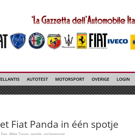
TELLANTIS
AUTOTEST
MOTORSPORT
OVERIGE
LOGIN
 Fiat Panda in één spotje
,
,
,
Fiat
Mike Tyson
panda
reclamespot