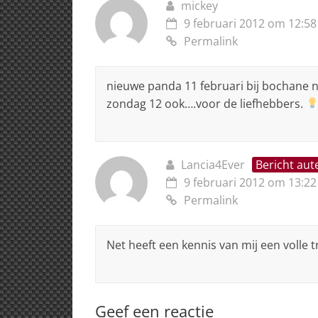
mickey
9 februari 2012 om 12:58
Permalink
nieuwe panda 11 februari bij bochane n
zondag 12 ook….voor de liefhebbers.
Lancia4Ever
Bericht aut
9 februari 2012 om 13:22
Permalink
Net heeft een kennis van mij een volle 
Geef een reactie