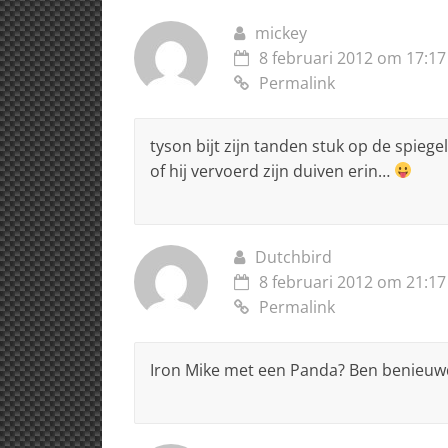
k
mickey
8 februari 2012 om 17:17
Permalink
tyson bijt zijn tanden stuk op de spiegel
of hij vervoerd zijn duiven erin…
Dutchbird
8 februari 2012 om 21:17
Permalink
Iron Mike met een Panda? Ben benieuw