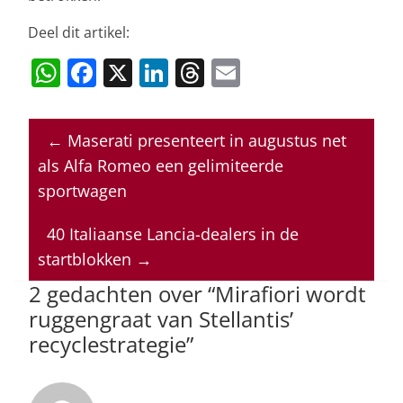
Deel dit artikel:
W
F
X
Li
T
E
h
a
n
h
m
at
c
k
re
ai
←
Maserati presenteert in augustus net
s
e
e
a
l
als Alfa Romeo een gelimiteerde
A
b
dI
d
sportwagen
p
o
n
s
40 Italiaanse Lancia-dealers in de
p
o
startblokken
→
k
2 gedachten over “
Mirafiori wordt
ruggengraat van Stellantis’
recyclestrategie
”