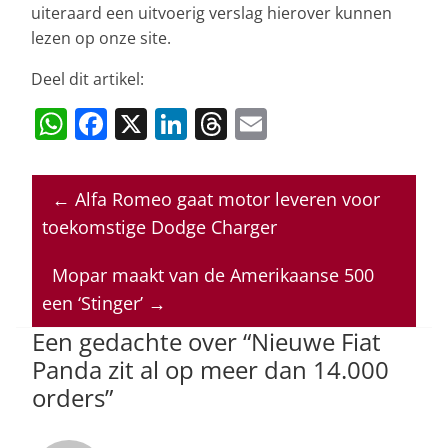
uiteraard een uitvoerig verslag hierover kunnen
lezen op onze site.
Deel dit artikel:
W
F
X
Li
T
E
h
a
n
h
m
at
c
k
re
ai
←
Alfa Romeo gaat motor leveren voor
s
e
e
a
l
toekomstige Dodge Charger
A
b
dI
d
p
o
n
s
Mopar maakt van de Amerikaanse 500
een ‘Stinger’
→
p
o
Een gedachte over “
Nieuwe Fiat
k
Panda zit al op meer dan 14.000
orders
”