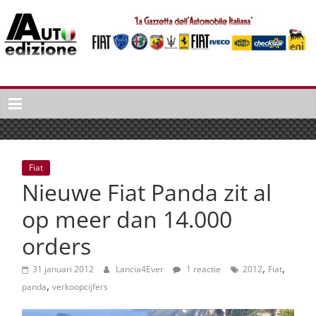
Spring
naar
inhoud
Auto
Edizione
La
Gazetta
dell'Automobile
Fiat
Italiana
Nieuwe Fiat Panda zit al
|
Italiaans
op meer dan 14.000
autonieuws
orders
&
lifestyle
,
,
31 januari 2012
Lancia4Ever
1 reactie
2012
Fiat
,
panda
verkoopcijfers