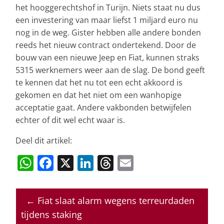
het hooggerechtshof in Turijn. Niets staat nu dus
een investering van maar liefst 1 miljard euro nu
nog in de weg. Gister hebben alle andere bonden
reeds het nieuw contract ondertekend. Door de
bouw van een nieuwe Jeep en Fiat, kunnen straks
5315 werknemers weer aan de slag. De bond geeft
te kennen dat het nu tot een echt akkoord is
gekomen en dat het niet om een wanhopige
acceptatie gaat. Andere vakbonden betwijfelen
echter of dit wel echt waar is.
Deel dit artikel:
W
F
X
Li
T
E
h
a
n
h
m
at
c
k
re
ai
←
Fiat slaat alarm wegens terreurdaden
s
e
e
a
l
tijdens staking