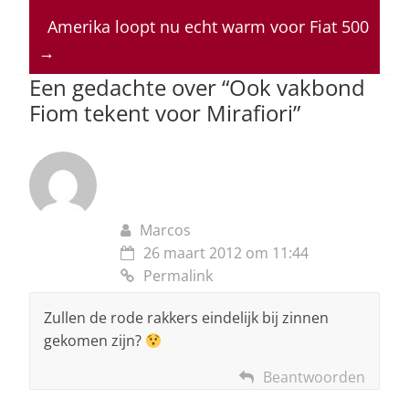
A
b
dI
d
p
o
n
s
Amerika loopt nu echt warm voor Fiat 500
→
p
o
Een gedachte over “
Ook vakbond
k
Fiom tekent voor Mirafiori
”
Marcos
26 maart 2012 om 11:44
Permalink
Zullen de rode rakkers eindelijk bij zinnen
gekomen zijn?
Beantwoorden