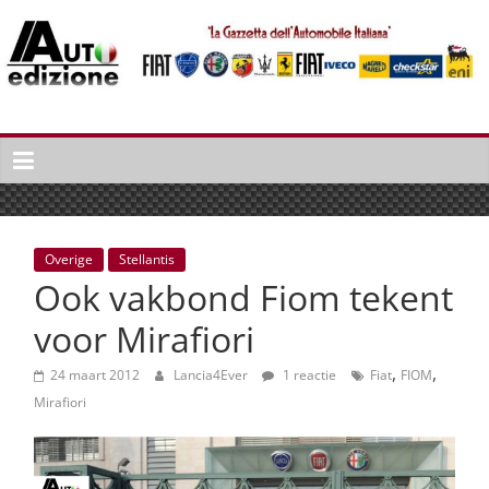
Spring
naar
inhoud
Auto
Edizione
La
Gazetta
dell'Automobile
Overige
Stellantis
Italiana
Ook vakbond Fiom tekent
|
Italiaans
voor Mirafiori
autonieuws
,
,
&
24 maart 2012
Lancia4Ever
1 reactie
Fiat
FIOM
lifestyle
Mirafiori