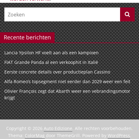
Recente berichten
Lancia Ypsilon HF voelt aan als een kampioen
FIAT Grande Panda al een verkoophit in Italië
Eerste concrete details over productieplan Cassino
Alfa Romeo’s topsegment niet eerder dan 2029 weer een feit
Olivier François zegt dat Abarth weer een vebrandingsmotor
krijgt
Copyright © 2026
Auto Edizione
. Alle rechten voorbehouden.
Thema:
ColorMag
door ThemeGrill. Powered by
WordPress
.