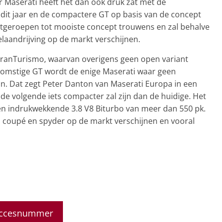
 Maserati heeft het dan ook druk zat met de
dit jaar en de compactere GT op basis van de concept
 uitgeroepen tot mooiste concept trouwens en zal behalve
laandrijving op de markt verschijnen.
ranTurismo, waarvan overigens geen open variant
omstige GT wordt de enige Maserati waar geen
an. Dat zegt Peter Danton van Maserati Europa in een
t de volgende iets compacter zal zijn dan de huidige. Het
en indrukwekkende 3.8 V8 Biturbo van meer dan 550 pk.
ls coupé en spyder op de markt verschijnen en vooral
 succesnummer