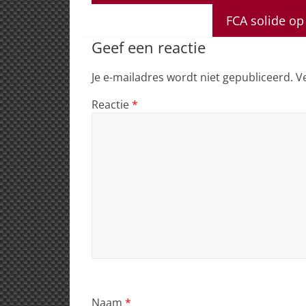
s
e
e
a
l
A
b
dI
d
FCA solide o
p
o
n
s
Geef een reactie
p
o
Je e-mailadres wordt niet gepubliceerd.
V
k
Reactie
*
Naam
*