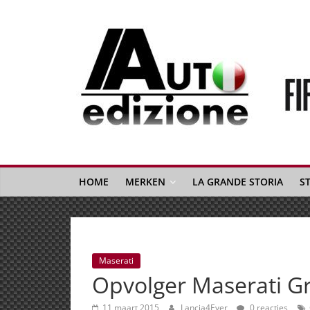
Spring
naar
inhoud
Auto
Edizione
La
Gazetta
HOME
MERKEN
LA GRANDE STORIA
S
dell'Automobile
Italiana
|
Italiaans
Maserati
autonieuws
Opvolger Maserati G
&
lifestyle
11 maart 2015
Lancia4Ever
0 reacties