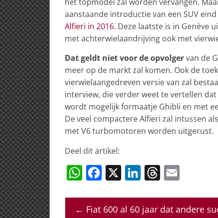
het topmodel zal worden vervangen. Maar
aanstaande introductie van een SUV eind 
Alfieri in 2016
. Deze laatste is in Genève
met achterwielaandrijving ook met vierwie
Dat geldt niet voor de opvolger
van de G
meer op de markt zal komen. Ook de toek
vierwielaangedreven versie van zal besta
interview, die verder weet te vertellen da
wordt mogelijk formaatje Ghibli en met e
De veel compactere Alfieri zal intussen a
met V6 turbomotoren worden uitgerust.
Deel dit artikel:
W
F
X
Li
T
E
h
a
n
h
m
at
c
k
re
ai
←
Fiat 600 al 60 jaar dat andere