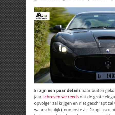
Er zijn een paar details
naar buiten geko
jaar
schreven we reeds
dat de grote eleg
opvolger zal krijgen en niet geschrapt z
waarschijnlijk (tenminste als Grugliasco ni