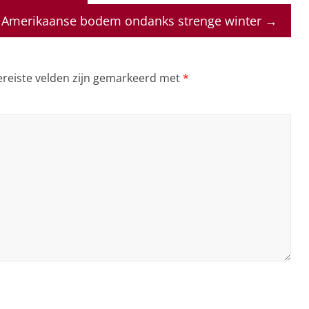
p Amerikaanse bodem ondanks strenge winter
→
ereiste velden zijn gemarkeerd met
*