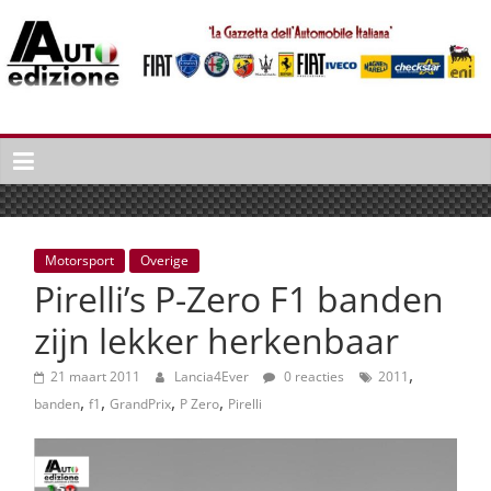
Spring
naar
inhoud
Auto
Edizione
La
Gazetta
dell'Automobile
Motorsport
Overige
Italiana
Pirelli’s P-Zero F1 banden
|
Italiaans
zijn lekker herkenbaar
autonieuws
,
&
21 maart 2011
Lancia4Ever
0 reacties
2011
,
,
,
,
lifestyle
banden
f1
GrandPrix
P Zero
Pirelli