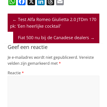
W
F
X
Li
T
E
h
a
n
h
m
at
c
k
re
ai
←
Test Alfa Romeo Giulietta 2.0 JTDm 170
s
e
e
a
l
pk: ‘Een heerlijke cocktail’
A
b
dI
d
p
o
n
s
Fiat 500 nu bij de Canadese dealers
→
p
o
Geef een reactie
k
Je e-mailadres wordt niet gepubliceerd.
Vereiste
velden zijn gemarkeerd met
*
Reactie
*