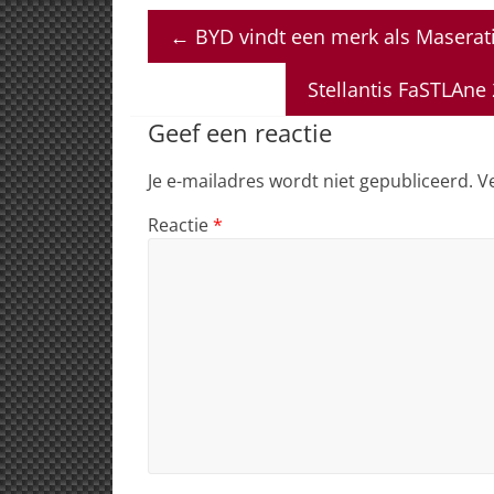
at
c
k
re
ai
←
BYD vindt een merk als Maserati
s
e
e
a
l
A
b
dI
d
Stellantis FaSTLAne 
p
o
n
s
Geef een reactie
p
o
Je e-mailadres wordt niet gepubliceerd.
V
k
Reactie
*