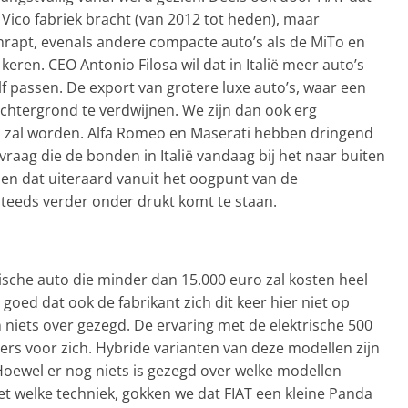
Vico fabriek bracht (van 2012 tot heden), maar
schrapt, evenals andere compacte auto’s als de MiTo en
 keren. CEO Antonio Filosa wil dat in Italië meer auto’s
f passen. De export van grotere luxe auto’s, waar een
 achtergrond te verdwijnen. We zijn dan ook erg
 zal worden. Alfa Romeo en Maserati hebben dringend
vraag die de bonden in Italië vandaag bij het naar buiten
oen dat uiteraard vanuit het oogpunt van de
steeds verder onder drukt komt te staan.
rische auto die minder dan 15.000 euro zal kosten heel
goed dat ook de fabrikant zich dit keer hier niet op
n niets over gezegd. De ervaring met de elektrische 500
mers voor zich. Hybride varianten van deze modellen zijn
. Hoewel er nog niets is gezegd over welke modellen
 welke techniek, gokken we dat FIAT een kleine Panda