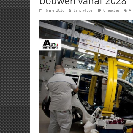
bouwen vanaf 2028
19 mei 2026
Lancia4Ever
0 reacties
An