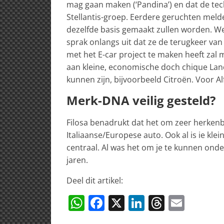
mag gaan maken (‘Pandina’) en dat de tec
Stellantis-groep. Eerdere geruchten mel
dezelfde basis gemaakt zullen worden. Wel
sprak onlangs uit dat ze de terugkeer van
met het E-car project te maken heeft zal mo
aan kleine, economische doch chique Lanc
kunnen zijn, bijvoorbeeld Citroën. Voor A
Merk-DNA veilig gesteld?
Filosa benadrukt dat het om zeer herkenb
Italiaanse/Europese auto. Ook al is ie klei
centraal. Al was het om je te kunnen ond
jaren.
Deel dit artikel:
W
F
X
Li
T
E
h
a
n
h
m