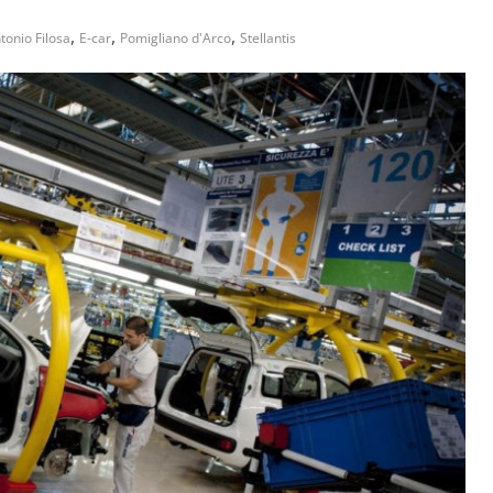
,
,
,
tonio Filosa
E-car
Pomigliano d'Arco
Stellantis