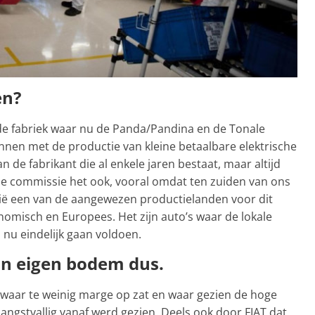
en?
n de fabriek waar nu de Panda/Pandina en de Tonale
en met de productie van kleine betaalbare elektrische
 de fabrikant die al enkele jaren bestaat, maar altijd
se commissie het ook, vooral omdat ten zuiden van ons
alië een van de aangewezen productielanden voor dit
onomisch en Europees. Het zijn auto’s waar de lokale
 nu eindelijk gaan voldoen.
an eigen bodem dus.
 waar te weinig marge op zat en waar gezien de hoge
angstvallig vanaf werd gezien. Deels ook door FIAT dat