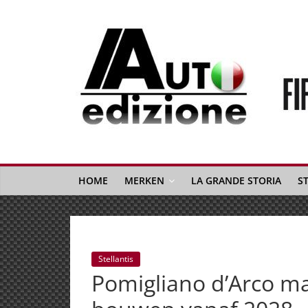
Spring
naar
inhoud
Auto
Edizione
La
Gazetta
HOME
MERKEN
LA GRANDE STORIA
S
dell'Automobile
Italiana
|
Italiaans
Stellantis
autonieuws
Pomigliano d’Arco m
&
lifestyle