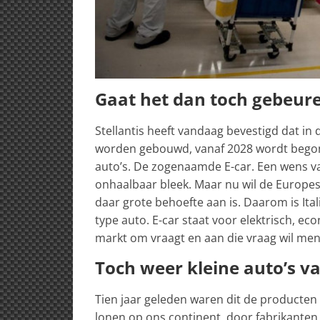
Gaat het dan toch gebeur
Stellantis heeft vandaag bevestigd dat i
worden gebouwd, vanaf 2028 wordt begonn
auto’s. De zogenaamde E-car. Een wens van
onhaalbaar bleek. Maar nu wil de Europe
daar grote behoefte aan is. Daarom is It
type auto. E-car staat voor elektrisch, ec
markt om vraagt en aan die vraag wil men
Toch weer kleine auto’s v
Tien jaar geleden waren dit de producten
lonen op ons continent, door fabrikanten 