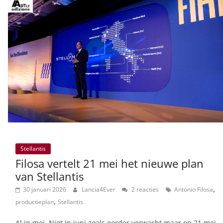
Stellantis
Filosa vertelt 21 mei het nieuwe plan
van Stellantis
,
30 januari 2026
Lancia4Ever
2 reacties
Antonio Filosa
,
productieplan
Stellantis
Al in mei. Niet in juni zoals eerder verwacht maar op 21 mei