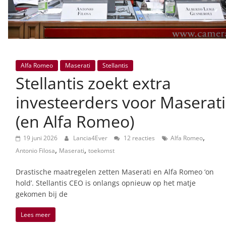
Alfa Romeo
Maserati
Stellantis
Stellantis zoekt extra
investeerders voor Maserati
(en Alfa Romeo)
,
19 juni 2026
Lancia4Ever
12 reacties
Alfa Romeo
,
,
Antonio Filosa
Maserati
toekomst
Drastische maatregelen zetten Maserati en Alfa Romeo ‘on
hold’. Stellantis CEO is onlangs opnieuw op het matje
gekomen bij de
Lees meer