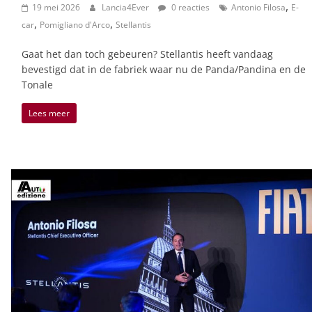
,
19 mei 2026
Lancia4Ever
0 reacties
Antonio Filosa
E-
,
,
car
Pomigliano d'Arco
Stellantis
Gaat het dan toch gebeuren? Stellantis heeft vandaag
bevestigd dat in de fabriek waar nu de Panda/Pandina en de
Tonale
Lees meer