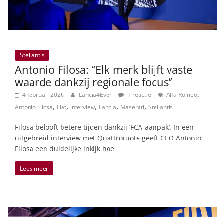
Stellantis
Antonio Filosa: “Elk merk blijft vaste
waarde dankzij regionale focus”
,
4 februari 2026
Lancia4Ever
1 reactie
Alfa Romeo
,
,
,
,
,
Antonio Filosa
Fiat
interview
Lancia
Maserati
Stellantis
Filosa belooft betere tijden dankzij ‘FCA-aanpak’. In een
uitgebreid interview met Quattroruote geeft CEO Antonio
Filosa een duidelijke inkijk hoe
Lees meer