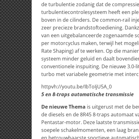
de turbulentie zodanig dat de compressie
turbulentiecontrolesysteem heeft een pl
boven in de cilinders. De common-rail inj
zeer precieze brandstoftoediening. Dankzi
van een uitgebalanceerde zogenaamde sole
per motorcyclus maken, terwijl het mogelijk
Rate Shaping) af te werken. Op die manie
systeem minder geluid en daalt bovendie
conventionele inspuiting. De nieuwe 3.0-l
turbo met variabele geometrie met interco
httpvh://youtu.be/IbToIjU5A_0
5 en 8-traps automatische transmissie
De nieuwe Thema
is uitgerust met de b
de diesels en de 8R45 8-traps automaat va
Pentastar-motor. Deze laatste transmiss
soepele schakelmomenten, een laag brands
en betrouwbaarste sportieve automatisch