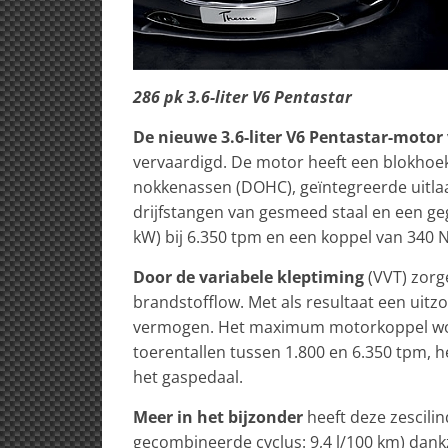
286 pk 3.6-liter V6 Pentastar
De nieuwe 3.6-liter V6 Pentastar-motor
vervaardigd. De motor heeft een blokhoe
nokkenassen (DOHC), geïntegreerde uitla
drijfstangen van gesmeed staal en een ge
kW) bij 6.350 tpm en een koppel van 340 N
Door de variabele kleptiming
(VVT) zorg
brandstofflow. Met als resultaat een uitz
vermogen. Het maximum motorkoppel word
toerentallen tussen 1.800 en 6.350 tpm, h
het gaspedaal.
Meer in het bijzonder
heeft deze zescili
gecombineerde cyclus: 9,4 l/100 km) dank