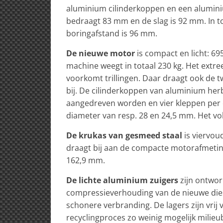
aluminium cilinderkoppen en een alumini
bedraagt 83 mm en de slag is 92 mm. In 
boringafstand is 96 mm.
De nieuwe motor
is compact en licht: 
machine weegt in totaal 230 kg. Het extr
voorkomt trillingen. Daar draagt ook de t
bij. De cilinderkoppen van aluminium he
aangedreven worden en vier kleppen per c
diameter van resp. 28 en 24,5 mm. Het v
De krukas van gesmeed staal
is viervou
draagt bij aan de compacte motorafmeting
162,9 mm.
De lichte aluminium zuigers
zijn ontwor
compressieverhouding van de nieuwe diese
schonere verbranding. De lagers zijn vrij
recyclingproces zo weinig mogelijk milieu