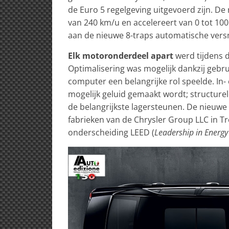
de Euro 5 regelgeving uitgevoerd zijn. D
van 240 km/u en accelereert van 0 tot 10
aan de nieuwe 8-traps automatische versn
Elk motoronderdeel apart
werd tijdens 
Optimalisering was mogelijk dankzij gebru
computer een belangrijke rol speelde. In- 
mogelijk geluid gemaakt wordt; structure
de belangrijkste lagersteunen. De nieuwe
fabrieken van de Chrysler Group LLC in Tr
onderscheiding LEED (
Leadership in Energ