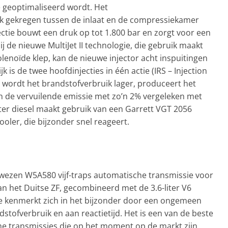
 geoptimaliseerd wordt. Het
ek gekregen tussen de inlaat en de compressiekamer
ectie bouwt een druk op tot 1.800 bar en zorgt voor een
j de nieuwe MultiJet II technologie, die gebruik maakt
noïde klep, kan de nieuwe injector acht inspuitingen
 is de twee hoofdinjecties in één actie (IRS – Injection
r wordt het brandstofverbruik lager, produceert het
n de vervuilende emissie met zo’n 2% vergeleken met
iter diesel maakt gebruik van een Garrett VGT 2056
oler, die bijzonder snel reageert.
ewezen W5A580 vijf-traps automatische transmissie voor
n het Duitse ZF, gecombineerd met de 3.6-liter V6
ie kenmerkt zich in het bijzonder door een ongemeen
tofverbruik en aan reactietijd. Het is een van de beste
e transmissies die op het moment op de markt zijn.