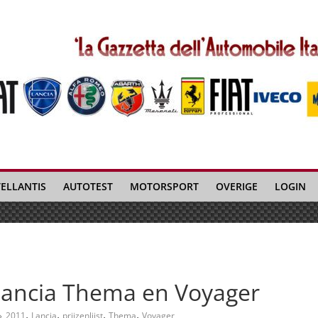
TELLANTIS
AUTOTEST
MOTORSPORT
OVERIGE
LOGIN
t Lancia Thema en Voyager
,
,
,
,
2011
Lancia
prijzenlijst
Thema
Voyager