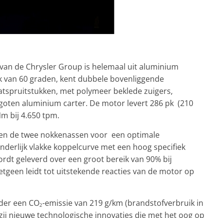
van de Chrysler Group is helemaal uit aluminium
k van 60 graden, kent dubbele bovenliggende
atspruitstukken, met polymeer beklede zuigers,
goten aluminium carter. De motor levert 286 pk (210
m bij 4.650 tpm.
en de twee nokkenassen voor een optimale
onderlijk vlakke koppelcurve met een hoog specifiek
t geleverd over een groot bereik van 90% bij
etgeen leidt tot uitstekende reacties van de motor op
nder een CO
-emissie van 219 g/km (brandstofverbruik in
2
zij nieuwe technologische innovaties die met het oog op