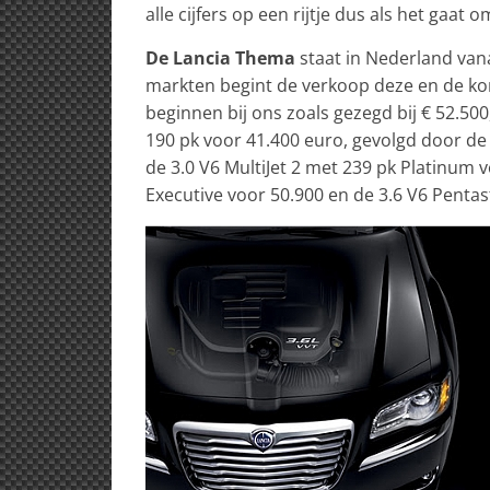
alle cijfers op een rijtje dus als het gaa
De Lancia Thema
staat in Nederland van
markten begint de verkoop deze en de k
beginnen bij ons zoals gezegd bij € 52.500,-
190 pk voor 41.400 euro, gevolgd door de 
de 3.0 V6 MultiJet 2 met 239 pk Platinum v
Executive voor 50.900 en de 3.6 V6 Pentas