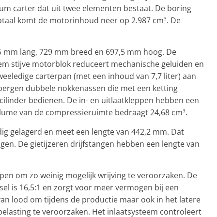
um carter dat uit twee elementen bestaat. De boring
totaal komt de motorinhoud neer op 2.987 cm
. De
3
695 mm lang, 729 mm breed en 697,5 mm hoog. De
eem stijve motorblok reduceert mechanische geluiden en
weeledige carterpan (met een inhoud van 7,7 liter) aan
rbergen dubbele nokkenassen die met een ketting
ilinder bedienen. De in- en uitlaatkleppen hebben een
olume van de compressieruimte bedraagt 24,68 cm
.
3
dig gelagerd en meet een lengte van 442,2 mm. Dat
en. De gietijzeren drijfstangen hebben een lengte van
pen om zo weinig mogelijk wrijving te veroorzaken. De
l is 16,5:1 en zorgt voor meer vermogen bij een
 van lood om tijdens de productie maar ook in het latere
belasting te veroorzaken. Het inlaatsysteem controleert