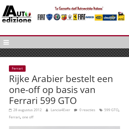
Spring
naar
inhoud
Auto
Edizione
La
Gazetta
dell'Automobile
Ferrari
Italiana
Rijke Arabier bestelt een
|
Italiaans
one-off op basis van
autonieuws
Ferrari 599 GTO
&
lifestyle
,
28 augustus 2012
Lancia4Ever
0 reacties
599 GTO
,
Ferrari
one off