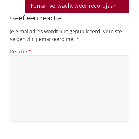
p
o
n
s
Ferrari verwacht weer recordjaar
→
p
o
Geef een reactie
k
Je e-mailadres wordt niet gepubliceerd.
Vereiste
velden zijn gemarkeerd met
*
Reactie
*