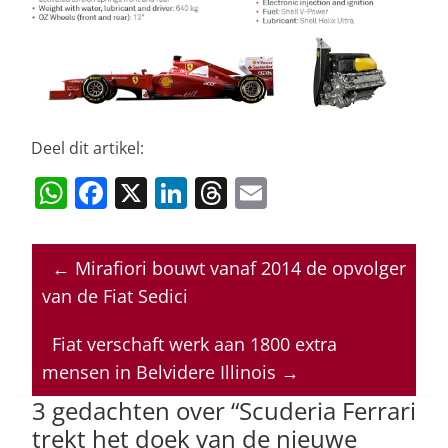
Deel dit artikel:
W
F
X
Li
T
E
h
a
n
h
m
at
c
k
re
ai
←
Mirafiori bouwt vanaf 2014 de opvolger
s
e
e
a
l
van de Fiat Sedici
A
b
dI
d
p
o
n
s
Fiat verschaft werk aan 1800 extra
mensen in Belvidere Illinois
→
p
o
3 gedachten over “
Scuderia Ferrari
k
trekt het doek van de nieuwe