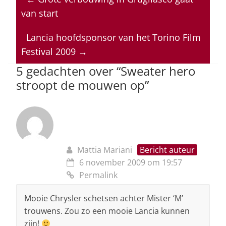
s
e
e
a
l
van start
A
b
dI
d
p
o
n
s
Lancia hoofdsponsor van het Torino Film
Festival 2009
→
p
o
5 gedachten over “
Sweater hero
k
stroopt de mouwen op
”
Mattia Mariani
Bericht auteur
6 november 2009 om 19:57
Permalink
Mooie Chrysler schetsen achter Mister ‘M’
trouwens. Zou zo een mooie Lancia kunnen
zijn!