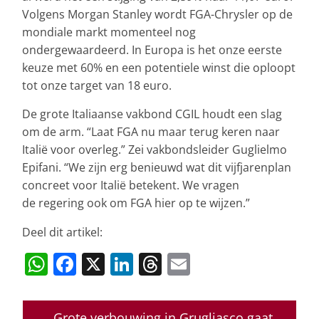
Volgens Morgan Stanley wordt FGA-Chrysler op de
mondiale markt momenteel nog
ondergewaardeerd. In Europa is het onze eerste
keuze met 60% en een potentiele winst die oploopt
tot onze target van 18 euro.
De grote Italiaanse vakbond CGIL houdt een slag
om de arm. “Laat FGA nu maar terug keren naar
Italië voor overleg.” Zei vakbondsleider Guglielmo
Epifani. “We zijn erg benieuwd wat dit vijfjarenplan
concreet voor Italië betekent. We vragen
de regering ook om FGA hier op te wijzen.”
Deel dit artikel:
W
F
X
Li
T
E
h
a
n
h
m
at
c
k
re
ai
←
Grote verbouwing in Grugliasco gaat