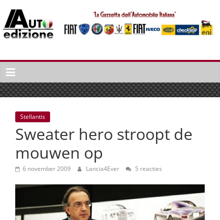
Spring
naar
inhoud
Auto
Edizione
La
Gazetta
dell'Automobile
Stellantis
Italiana
Sweater hero stroopt de
|
Italiaans
mouwen op
autonieuws
&
6 november 2009
Lancia4Ever
5 reacties
lifestyle