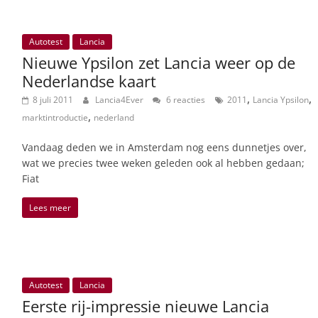
Autotest
Lancia
Nieuwe Ypsilon zet Lancia weer op de
Nederlandse kaart
,
,
8 juli 2011
Lancia4Ever
6 reacties
2011
Lancia Ypsilon
,
marktintroductie
nederland
Vandaag deden we in Amsterdam nog eens dunnetjes over,
wat we precies twee weken geleden ook al hebben gedaan;
Fiat
Lees meer
Autotest
Lancia
Eerste rij-impressie nieuwe Lancia