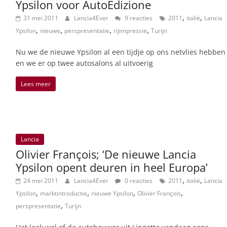
Ypsilon voor AutoEdizione
,
,
31 mei 2011
Lancia4Ever
9 reacties
2011
italië
Lancia
,
,
,
,
Ypsilon
nieuwe
perspresentatie
rijimpressie
Turijn
Nu we de nieuwe Ypsilon al een tijdje op ons netvlies hebben
en we er op twee autosalons al uitvoerig
Lees meer
Lancia
Olivier François; ‘De nieuwe Lancia
Ypsilon opent deuren in heel Europa’
,
,
24 mei 2011
Lancia4Ever
0 reacties
2011
italië
Lancia
,
,
,
,
Ypsilon
marktintroductie
nieuwe Ypsilon
Olivier François
,
perspresentatie
Turijn