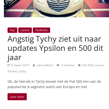
Fiat
Lancia
Stellantis
Angstig Tychy ziet uit naar
updates Ypsilon en 500 dit
jaar
,
5 maart 2015
Lancia4Ever
3 reacties
Fiat 500
Lancia
,
Ypsilon
tychy
Ok, de fabriek in Tychy bouwt met de Fiat 500 een van de
populairste A-segment auto’s van Europa en met
Lees meer