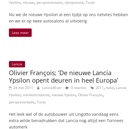
,
,
,
,
Ypsilon
nieuwe
perspresentatie
rijimpressie
Turijn
Nu we de nieuwe Ypsilon al een tijdje op ons netvlies hebben
en we er op twee autosalons al uitvoerig
Lees meer
Lancia
Olivier François; ‘De nieuwe Lancia
Ypsilon opent deuren in heel Europa’
,
,
24 mei 2011
Lancia4Ever
0 reacties
2011
italië
Lancia
,
,
,
,
Ypsilon
marktintroductie
nieuwe Ypsilon
Olivier François
,
perspresentatie
Turijn
Het leek wel of de autobouwer uit Lingotto vandaag eens
extra wilde benadrukken dat Lancia nog altijd een Torinees
automerk