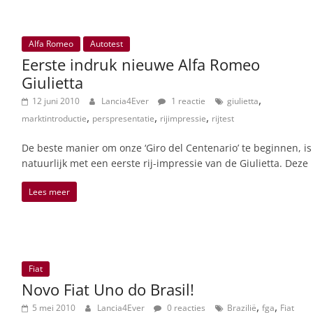
Alfa Romeo
Autotest
Eerste indruk nieuwe Alfa Romeo
Giulietta
,
12 juni 2010
Lancia4Ever
1 reactie
giulietta
,
,
,
marktintroductie
perspresentatie
rijimpressie
rijtest
De beste manier om onze ‘Giro del Centenario’ te beginnen, is
natuurlijk met een eerste rij-impressie van de Giulietta. Deze
Lees meer
Fiat
Novo Fiat Uno do Brasil!
,
,
5 mei 2010
Lancia4Ever
0 reacties
Brazilië
fga
Fiat