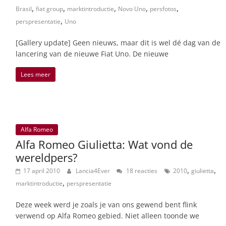
,
,
,
,
,
Brasil
fiat group
marktintroductie
Novo Uno
persfotos
,
perspresentatie
Uno
[Gallery update] Geen nieuws, maar dit is wel dé dag van de
lancering van de nieuwe Fiat Uno. De nieuwe
Lees meer
Alfa Romeo
Alfa Romeo Giulietta: Wat vond de
wereldpers?
,
,
17 april 2010
Lancia4Ever
18 reacties
2010
giulietta
,
marktintroductie
perspresentatie
Deze week werd je zoals je van ons gewend bent flink
verwend op Alfa Romeo gebied. Niet alleen toonde we