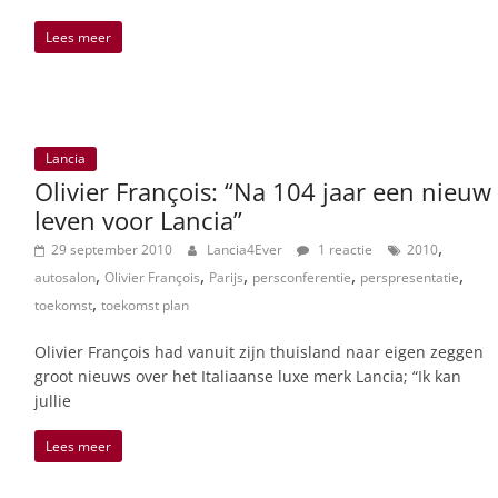
Lees meer
Lancia
Olivier François: “Na 104 jaar een nieuw
leven voor Lancia”
,
29 september 2010
Lancia4Ever
1 reactie
2010
,
,
,
,
,
autosalon
Olivier François
Parijs
persconferentie
perspresentatie
,
toekomst
toekomst plan
Olivier François had vanuit zijn thuisland naar eigen zeggen
groot nieuws over het Italiaanse luxe merk Lancia; “Ik kan
jullie
Lees meer