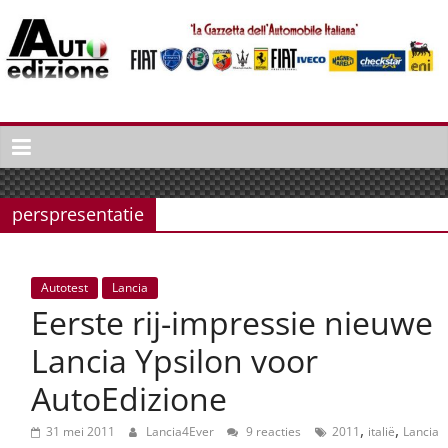
Spring
naar
inhoud
Auto
Edizione
La
Gazetta
perspresentatie
dell'Automobile
Italiana
|
Autotest
Lancia
Italiaans
Eerste rij-impressie nieuwe
autonieuws
&
Lancia Ypsilon voor
lifestyle
AutoEdizione
,
,
31 mei 2011
Lancia4Ever
9 reacties
2011
italië
Lancia