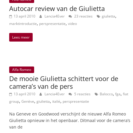
Autocar review van de Giulietta
,
13 april 2010
Lancia4Ever
23 reacties
giulietta
,
,
marktintroductie
perspresentatie
video
Lees meer
Alfa Romeo
De mooie Giulietta schittert voor de
camera’s van de pers
,
,
13 april 2010
Lancia4Ever
5 reacties
Balocco
fga
fiat
,
,
,
,
group
Genève
giulietta
italië
perspresentatie
Na Geneve en Goodwood verschijnt de nieuwe Alfa Romeo
Giulietta opnieuw in het openbaar. Ditmaal voor de camera’s
van de