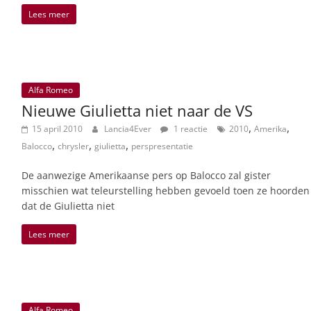
Lees meer
Alfa Romeo
Nieuwe Giulietta niet naar de VS
,
,
15 april 2010
Lancia4Ever
1 reactie
2010
Amerika
,
,
,
Balocco
chrysler
giulietta
perspresentatie
De aanwezige Amerikaanse pers op Balocco zal gister
misschien wat teleurstelling hebben gevoeld toen ze hoorden
dat de Giulietta niet
Lees meer
Alfa Romeo