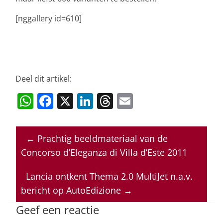
[nggallery id=610]
Deel dit artikel:
W
F
X
Li
T
E
h
a
n
h
m
at
c
k
re
ai
←
Prachtig beeldmateriaal van de
s
e
e
a
l
Concorso d’Eleganza di Villa d’Este 2011
A
b
dI
d
p
o
n
s
Lancia ontkent Thema 2.0 MultiJet n.a.v.
bericht op AutoEdizione
→
p
o
k
Geef een reactie