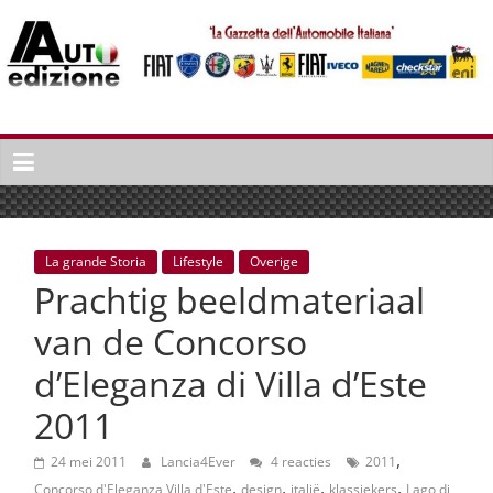
Spring
naar
inhoud
Auto
Edizione
La
Gazetta
dell'Automobile
La grande Storia
Lifestyle
Overige
Italiana
Prachtig beeldmateriaal
|
Italiaans
van de Concorso
autonieuws
d’Eleganza di Villa d’Este
&
lifestyle
2011
,
24 mei 2011
Lancia4Ever
4 reacties
2011
,
,
,
,
Concorso d'Eleganza Villa d'Este
design
italië
klassiekers
Lago di