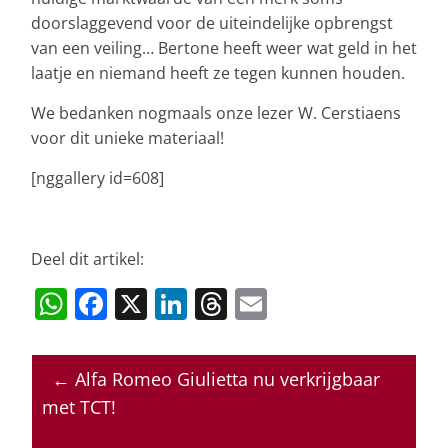
doorslaggevend voor de uiteindelijke opbrengst
van een veiling… Bertone heeft weer wat geld in het
laatje en niemand heeft ze tegen kunnen houden.
We bedanken nogmaals onze lezer W. Cerstiaens
voor dit unieke materiaal!
[nggallery id=608]
Deel dit artikel:
W
F
X
Li
T
E
h
a
n
h
m
at
c
k
re
ai
←
Alfa Romeo Giulietta nu verkrijgbaar
s
e
e
a
l
met TCT!
A
b
dI
d