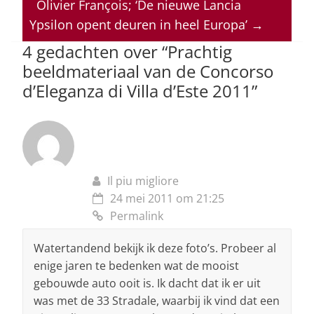
p
o
n
s
Olivier François; ‘De nieuwe Lancia
Ypsilon opent deuren in heel Europa’
→
p
o
4 gedachten over “
Prachtig
k
beeldmateriaal van de Concorso
d’Eleganza di Villa d’Este 2011
”
Il piu migliore
24 mei 2011 om 21:25
Permalink
Watertandend bekijk ik deze foto’s. Probeer al
enige jaren te bedenken wat de mooist
gebouwde auto ooit is. Ik dacht dat ik er uit
was met de 33 Stradale, waarbij ik vind dat een