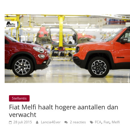
Stellantis
Fiat Melfi haalt hogere aantallen dan
verwacht
,
,
28 juli 2015
Lancia4Ever
2 reacties
FCA
Fiat
Melfi