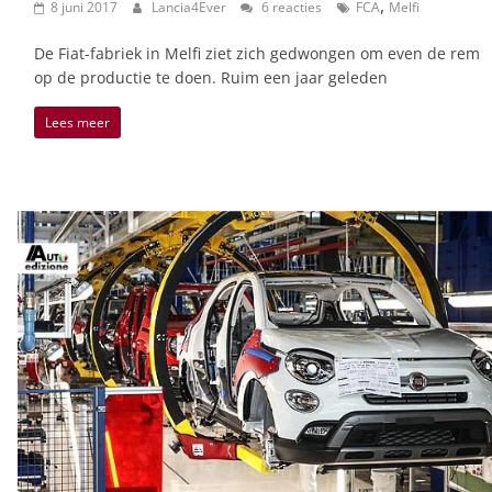
,
8 juni 2017
Lancia4Ever
6 reacties
FCA
Melfi
De Fiat-fabriek in Melfi ziet zich gedwongen om even de rem
op de productie te doen. Ruim een jaar geleden
Lees meer