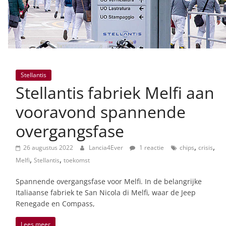
Stellantis
Stellantis fabriek Melfi aan
vooravond spannende
overgangsfase
,
,
26 augustus 2022
Lancia4Ever
1 reactie
chips
crisis
,
,
Melfi
Stellantis
toekomst
Spannende overgangsfase voor Melfi. In de belangrijke
Italiaanse fabriek te San Nicola di Melfi, waar de Jeep
Renegade en Compass,
Lees meer