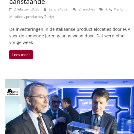
aanstaande
,
,
2 februari 2020
Lancia4Ever
2 reacties
FCA
Melfi
,
,
Mirafiori
productie
Turijn
De investeringen in de Italiaanse productielocaties door FCA
voor de komende jaren gaan gewoon door. Dat werd eind
vorige week
Lees meer