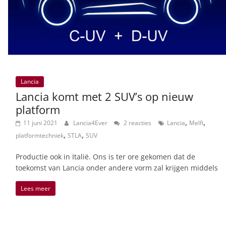
Lancia
Lancia komt met 2 SUV’s op nieuw
platform
,
,
11 juni 2021
Lancia4Ever
2 reacties
Lancia
Melfi
,
,
platformtechniek
STLA
SUV
Productie ook in Italië. Ons is ter ore gekomen dat de
toekomst van Lancia onder andere vorm zal krijgen middels
Lees meer