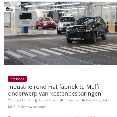
Stellantis
Industrie rond Fiat fabriek te Melfi
onderwerp van kostenbesparingen
,
,
12 april 2021
Lancia4Ever
1 reactie
Basilicata
italië
,
,
Melfi
Stellantis
toekomst