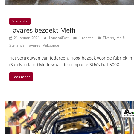
Stellantis
Tavares bezoekt Melfi
,
,
21 januari 2021
Lancia4Ever
1 reactie
Elkann
Melfi
,
,
Stellantis
Tavares
Vakbonden
Het vertrouwen van iedereen. Hoog bezoek voor de fabriek in
(San Nicola di) Melfi, waar de compacte SUV’s Fiat 500X,
Lees meer