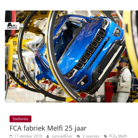
Stellantis
FCA fabriek Melfi 25 jaar
,
17 oktober 2019
Lancia4Ever
2 reacties
FCA
Melfi