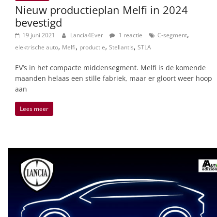
Nieuw productieplan Melfi in 2024
bevestigd
,
19 juni 2021
Lancia4Ever
1 reactie
C-segment
,
,
,
,
elektrische auto
Melfi
productie
Stellantis
STLA
EV’s in het compacte middensegment. Melfi is de komende
maanden helaas een stille fabriek, maar er gloort weer hoop
aan
Lees meer