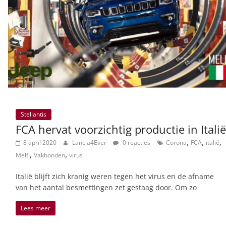
Stellantis
FCA hervat voorzichtig productie in Italië
,
,
,
8 april 2020
Lancia4Ever
0 reacties
Corona
FCA
italië
,
,
Melfi
Vakbonden
virus
Italië blijft zich kranig weren tegen het virus en de afname
van het aantal besmettingen zet gestaag door. Om zo
Lees meer