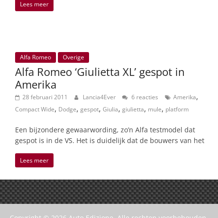
Lees meer
Alfa Romeo
Overige
Alfa Romeo ‘Giulietta XL’ gespot in
Amerika
,
28 februari 2011
Lancia4Ever
6 reacties
Amerika
,
,
,
,
,
,
Compact Wide
Dodge
gespot
Giulia
giulietta
mule
platform
Een bijzondere gewaarwording, zo’n Alfa testmodel dat
gespot is in de VS. Het is duidelijk dat de bouwers van het
Lees meer
Copyright © 2026
Auto Edizione
. Alle rechten voorbehouden.