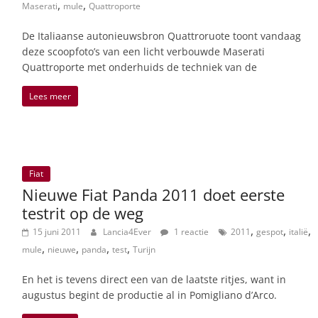
,
,
Maserati
mule
Quattroporte
De Italiaanse autonieuwsbron Quattroruote toont vandaag
deze scoopfoto’s van een licht verbouwde Maserati
Quattroporte met onderhuids de techniek van de
Lees meer
Fiat
Nieuwe Fiat Panda 2011 doet eerste
testrit op de weg
,
,
,
15 juni 2011
Lancia4Ever
1 reactie
2011
gespot
italië
,
,
,
,
mule
nieuwe
panda
test
Turijn
En het is tevens direct een van de laatste ritjes, want in
augustus begint de productie al in Pomigliano d’Arco.