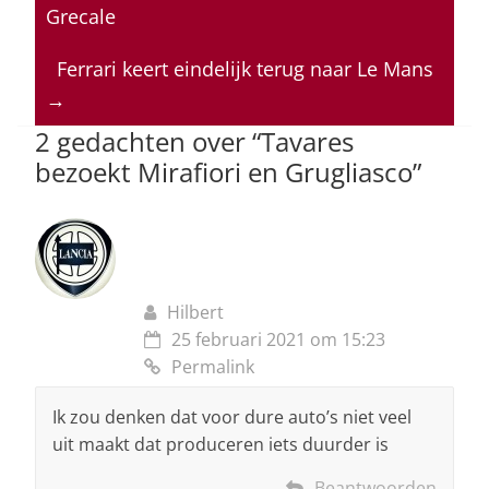
s
e
e
a
l
Grecale
A
b
dI
d
p
o
n
s
Ferrari keert eindelijk terug naar Le Mans
→
p
o
2 gedachten over “
Tavares
k
bezoekt Mirafiori en Grugliasco
”
Hilbert
25 februari 2021 om 15:23
Permalink
Ik zou denken dat voor dure auto’s niet veel
uit maakt dat produceren iets duurder is
Beantwoorden