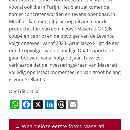
vooral ook die in Turijn. Het plan zal komende
zomer concreter worden en tevens openbaar. In
Mirafiori kan men dit jaar nog uitzien naar de
productiestart van een nieuwe Maserati GT (als
coupé en cabrio) en de opvolger van de Levante
volgt ongeveer vanaf 2023. Grugliasco krijgt de eer
om de opvolger van de huidige Quattroporte te
gaan bouwen, vanaf volgend jaar. Tavares
verklaarde dat de investeringskraan van Maserati
volledig openstaat momenteel en van groot belang
is voor Stellantis.
Deel dit artikel:
W
F
X
Li
T
E
h
a
n
h
m
at
c
k
re
ai
←
Waardeloze eerste foto’s Maserati