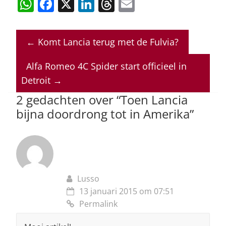
W
F
X
Li
T
E
h
a
n
h
m
at
c
k
re
ai
←
Komt Lancia terug met de Fulvia?
s
e
e
a
l
A
b
dI
d
Alfa Romeo 4C Spider start officieel in
p
o
n
s
Detroit
→
p
o
2 gedachten over “
Toen Lancia
bijna doordrong tot in Amerika
”
k
Lusso
13 januari 2015 om 07:51
Permalink