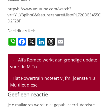
httpvh://www.youtube.com/watch?
v=HYjLY3plhp0&feature=share&list=PL72CDEE455C
D2F28F
Deel dit artikel:
W
F
X
Li
T
E
h
a
n
h
m
at
c
k
re
ai
←
Alfa Romeo werkt aan grondige update
s
e
e
a
l
voor de MiTo
A
b
dI
d
p
o
n
s
Fiat Powertrain noteert vijfmiljoenste 1.3
MultiJet diesel
→
p
o
k
Geef een reactie
Je e-mailadres wordt niet gepubliceerd.
Vereiste