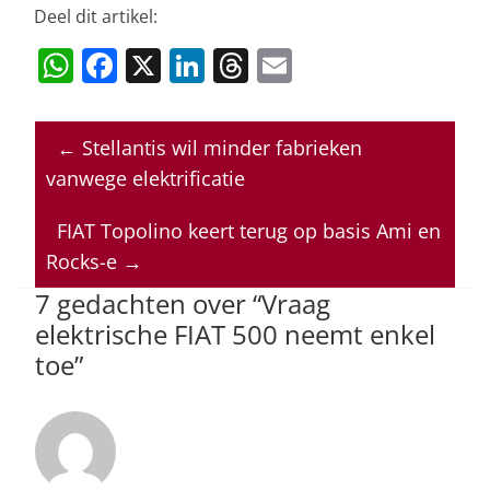
Deel dit artikel:
W
F
X
Li
T
E
h
a
n
h
m
at
c
k
re
ai
←
Stellantis wil minder fabrieken
s
e
e
a
l
vanwege elektrificatie
A
b
dI
d
p
o
n
s
FIAT Topolino keert terug op basis Ami en
Rocks-e
→
p
o
7 gedachten over “
Vraag
k
elektrische FIAT 500 neemt enkel
toe
”