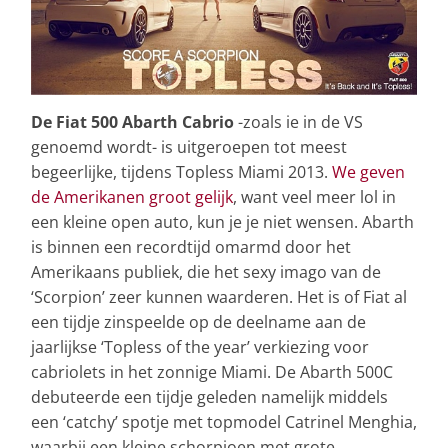
De Fiat 500 Abarth Cabrio
-zoals ie in de VS
genoemd wordt- is uitgeroepen tot meest
begeerlijke, tijdens Topless Miami 2013.
We geven
de Amerikanen groot gelijk
, want veel meer lol in
een kleine open auto, kun je je niet wensen. Abarth
is binnen een recordtijd omarmd door het
Amerikaans publiek, die het sexy imago van de
‘Scorpion’ zeer kunnen waarderen. Het is of Fiat al
een tijdje zinspeelde op de deelname aan de
jaarlijkse ‘Topless of the year’ verkiezing voor
cabriolets in het zonnige Miami. De Abarth 500C
debuteerde een tijdje geleden namelijk middels
een ‘catchy’ spotje met topmodel Catrinel Menghia,
waarbij een kleine schorpioen met grote