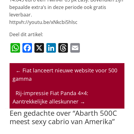
bepaalde extra’s in deze periode ook gratis
leverbaar.
httpvh://youtu.be/xNkcbi5hlsc
Deel dit artikel:
W
F
X
Li
T
E
h
a
n
h
m
at
c
k
re
ai
←
Fiat lanceert nieuwe website voor 500
s
e
e
a
l
gamma
A
b
dI
d
p
o
n
s
Rij-impressie Fiat Panda 4×4:
Aantrekkelijke alleskunner
→
p
o
Een gedachte over “
Abarth 500C
k
meest sexy cabrio van Amerika
”