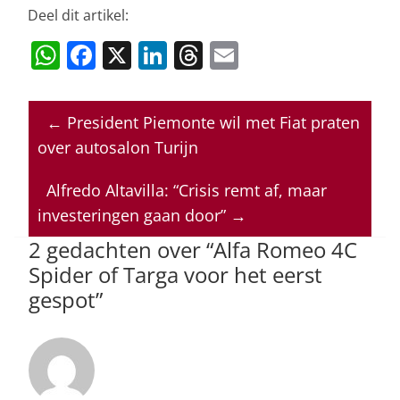
Deel dit artikel:
W
F
X
Li
T
E
h
a
n
h
m
at
c
k
re
ai
←
President Piemonte wil met Fiat praten
s
e
e
a
l
over autosalon Turijn
A
b
dI
d
p
o
n
s
Alfredo Altavilla: “Crisis remt af, maar
investeringen gaan door”
→
p
o
2 gedachten over “
Alfa Romeo 4C
k
Spider of Targa voor het eerst
gespot
”