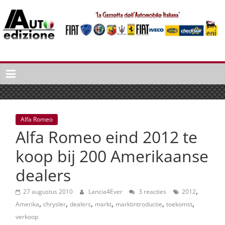
Spring
naar
inhoud
Auto
Edizione
La
Gazetta
dell'Automobile
Alfa Romeo
Italiana
Alfa Romeo eind 2012 te
|
Italiaans
koop bij 200 Amerikaanse
autonieuws
dealers
&
lifestyle
,
27 augustus 2010
Lancia4Ever
3 reacties
2012
,
,
,
,
,
,
Amerika
chrysler
dealers
markt
marktintroductie
toekomst
verkoop