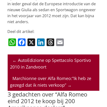
in ieder geval dat de Europese introductie van de
nieuwe Giulia als sedan en Sportwagon ongeveer
in het voorjaar van 2012 moet zijn. Dat kan bijna
niet anders.
Deel dit artikel:
W
F
X
Li
T
E
h
a
n
h
m
at
c
k
re
ai
←
AutoEdizione op Spettacolo Sportivo
s
e
e
a
l
2010 in Zandvoort
A
b
dI
d
p
o
n
s
Marchionne over Alfa Romeo:”Ik heb ze
gezegd dat ik niets verkoop”
→
p
o
3 gedachten over “
Alfa Romeo
k
eind 2012 te koop bij 200