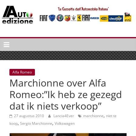
Spring
naar
inhoud
Auto
Edizione
La
Gazetta
dell'Automobile
Alfa Romeo
Italiana
Marchionne over Alfa
|
Italiaans
Romeo:”Ik heb ze gezegd
autonieuws
dat ik niets verkoop”
&
lifestyle
,
27 augustus 2010
Lancia4Ever
marchionne
niet te
,
,
koop
Sergio Marchionne
Volkswagen