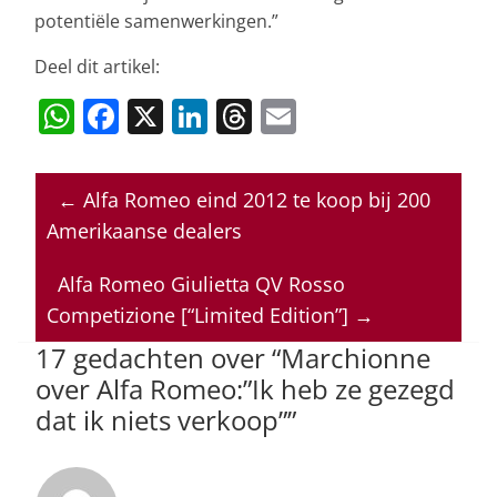
potentiële samenwerkingen.”
Deel dit artikel:
W
F
X
Li
T
E
h
a
n
h
m
at
c
k
re
ai
←
Alfa Romeo eind 2012 te koop bij 200
s
e
e
a
l
Amerikaanse dealers
A
b
dI
d
p
o
n
s
Alfa Romeo Giulietta QV Rosso
Competizione [“Limited Edition”]
→
p
o
17 gedachten over “
Marchionne
k
over Alfa Romeo:”Ik heb ze gezegd
dat ik niets verkoop”
”