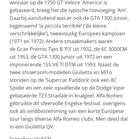
winnaar op de 1750 GT Veloce ‘America’ is
gebaseerd, kreeg het die typische toevoeging ‘Am’.
Daarbij aansluitend was er ook de GTA 1300 Junior,
bijgenaamd ‘la piccola terribile’ (‘de kleine
verschrikkelijke’), tweevoudig Europees kampioen
(1971 en 1972). Andere smaakmakers waren
de Gran Premio Tipo B ‘P3’ uit 1932, de 6C 3000CM
uit 1953, de GTA 1300 Junior uit 1972 en een
imponerende 155 V6 TI DTM uit 1993. Naast de
twee showroom-modellen Giulietta en MiTo
stonden op de ‘Supercar Paddock’ ook een 8C
Spider en een zeer opvallende op de Dodge Viper
gebaseerde TZ3 Stradale in knalgeel. Alfa Romeo
gebruikte dit sfeervolle Engelse festival, overigens
ook als eindbestemming van een korte Europese
tour langs diverse Alfa Romeo clubs. Men deed dat
in een Giulietta QV.
[nggallery id=847]