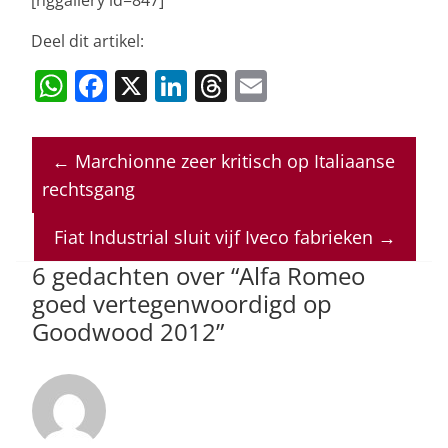
Deel dit artikel:
W
F
X
Li
T
E
h
a
n
h
m
at
c
k
re
ai
←
Marchionne zeer kritisch op Italiaanse
s
e
e
a
l
rechtsgang
A
b
dI
d
p
o
n
s
Fiat Industrial sluit vijf Iveco fabrieken
→
p
o
6 gedachten over “
Alfa Romeo
goed vertegenwoordigd op
k
Goodwood 2012
”