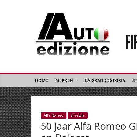
Spring
naar
inhoud
Auto
Edizione
La
Gazetta
HOME
MERKEN
LA GRANDE STORIA
S
dell'Automobile
Italiana
|
Italiaans
Alfa Romeo
Lifestyle
autonieuws
50 jaar Alfa Romeo Gi
&
lifestyle