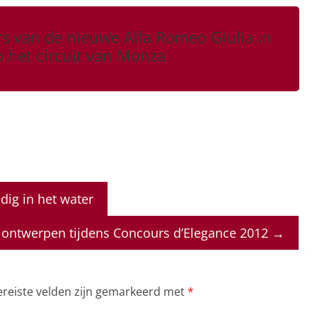
rs van de nieuwe Alfa Romeo Giulia in
 het circuit van Monza.
edig in het water
e ontwerpen tijdens Concours d’Elegance 2012
→
ereiste velden zijn gemarkeerd met
*