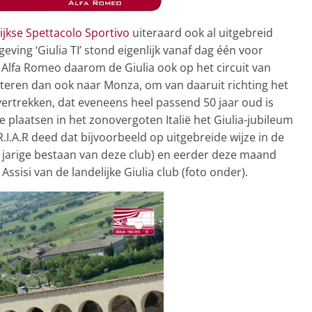
lijkse Spettacolo Sportivo
uiteraard ook al uitgebreid
geving ‘Giulia TI’ stond eigenlijk vanaf dag één voor
 Alfa Romeo daarom de Giulia ook op het circuit van
steren dan ook naar Monza, om van daaruit richting het
vertrekken, dat eveneens heel passend 50 jaar oud is
plaatsen in het zonovergoten Italië het Giulia-jubileum
R.I.A.R deed dat bijvoorbeeld op uitgebreide wijze in de
 jarige bestaan van deze club) en eerder deze maand
Assisi van de landelijke Giulia club (foto onder).