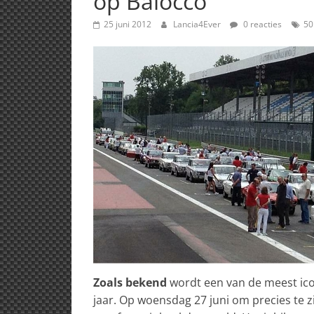
op Balocco
25 juni 2012
Lancia4Ever
0 reacties
50
Zoals bekend
wordt een van de meest icon
jaar. Op woensdag 27 juni om precies te z