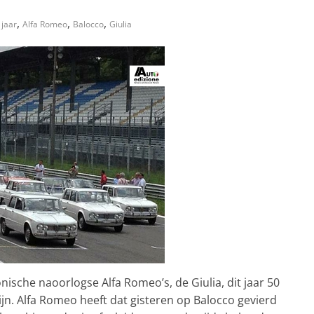
,
,
,
 jaar
Alfa Romeo
Balocco
Giulia
ische naoorlogse Alfa Romeo’s, de Giulia, dit jaar 50
ijn. Alfa Romeo heeft dat gisteren op Balocco gevierd