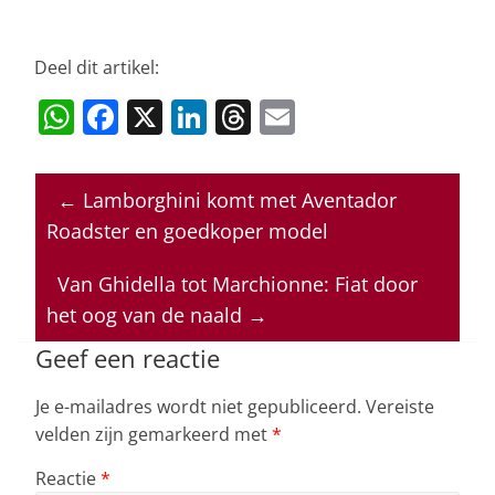
Deel dit artikel:
W
F
X
Li
T
E
h
a
n
h
m
at
c
k
re
ai
←
Lamborghini komt met Aventador
s
e
e
a
l
Roadster en goedkoper model
A
b
dI
d
p
o
n
s
Van Ghidella tot Marchionne: Fiat door
het oog van de naald
→
p
o
k
Geef een reactie
Je e-mailadres wordt niet gepubliceerd.
Vereiste
velden zijn gemarkeerd met
*
Reactie
*