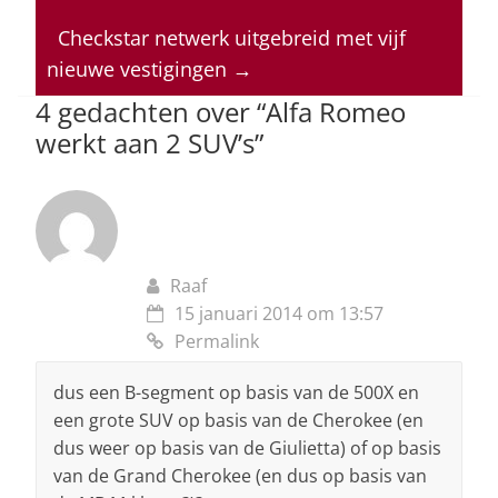
A
b
dI
d
p
o
n
s
Checkstar netwerk uitgebreid met vijf
nieuwe vestigingen
→
p
o
4 gedachten over “
Alfa Romeo
k
werkt aan 2 SUV’s
”
Raaf
15 januari 2014 om 13:57
Permalink
dus een B-segment op basis van de 500X en
een grote SUV op basis van de Cherokee (en
dus weer op basis van de Giulietta) of op basis
van de Grand Cherokee (en dus op basis van