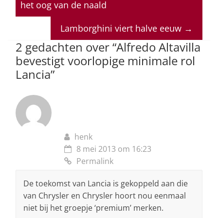
s
e
e
a
l
het oog van de naald
A
b
dI
d
p
o
n
s
Lamborghini viert halve eeuw
→
p
o
2 gedachten over “
Alfredo Altavilla
bevestigt voorlopige minimale rol
k
Lancia
”
henk
8 mei 2013 om 16:23
Permalink
De toekomst van Lancia is gekoppeld aan die
van Chrysler en Chrysler hoort nou eenmaal
niet bij het groepje ‘premium’ merken.