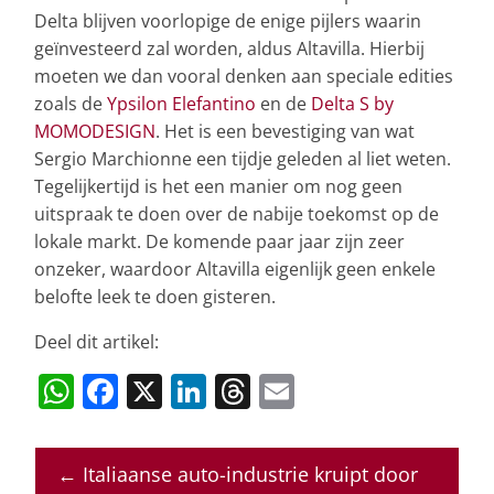
Delta blijven voorlopige de enige pijlers waarin
geïnvesteerd zal worden, aldus Altavilla. Hierbij
moeten we dan vooral denken aan speciale edities
zoals de
Ypsilon Elefantino
en de
Delta S by
MOMODESIGN
. Het is een bevestiging van wat
Sergio Marchionne een tijdje geleden al liet weten.
Tegelijkertijd is het een manier om nog geen
uitspraak te doen over de nabije toekomst op de
lokale markt. De komende paar jaar zijn zeer
onzeker, waardoor Altavilla eigenlijk geen enkele
belofte leek te doen gisteren.
Deel dit artikel:
W
F
X
Li
T
E
h
a
n
h
m
at
c
k
re
ai
←
Italiaanse auto-industrie kruipt door