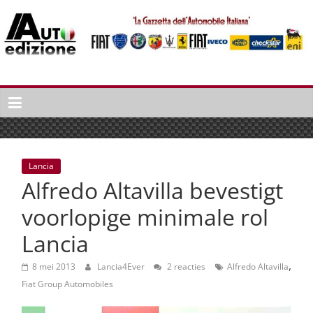
Spring
naar
inhoud
Auto
Edizione
La
Gazetta
dell'Automobile
Lancia
Italiana
Alfredo Altavilla bevestigt
|
Italiaans
voorlopige minimale rol
autonieuws
Lancia
&
lifestyle
,
8 mei 2013
Lancia4Ever
2 reacties
Alfredo Altavilla
Fiat Group Automobiles