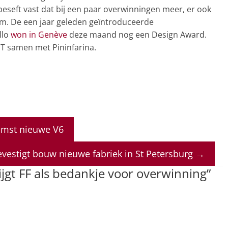
 beseft vast dat bij een paar overwinningen meer, er ook
hem. De een jaar geleden geïntroduceerde
llo
won in Genève
deze maand nog een Design Award.
GT samen met Pininfarina.
komst nieuwe V6
evestigt bouw nieuwe fabriek in St Petersburg
→
ijgt FF als bedankje voor overwinning
”