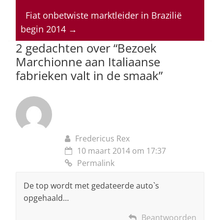
A
b
dI
d
p
o
n
s
Fiat onbetwiste marktleider in Brazilië
begin 2014
→
p
o
2 gedachten over “
Bezoek
k
Marchionne aan Italiaanse
fabrieken valt in de smaak
”
Fredericus Rex
10 maart 2014 om 17:37
Permalink
De top wordt met gedateerde auto`s
opgehaald…
Beantwoorden