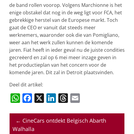
de band rollen voorop. Volgens Marchionne is het
enige obstakel dat nog in de weg ligt voor FCA, het
gebrekkige herstel van de Europese markt. Toch
gaat de CEO er vanuit dat steeds meer
werknemers, waaronder ook die van Pomigliano,
weer aan het werk zullen kunnen de komende
jaren. Fiat heeft in ieder geval nu de juiste condities
gecreëerd en zal op 6 mei meer inzage geven in
het productieplan van het concern voor de
komende jaren. Dit zal in Detroit plaatsvinden.
Deel dit artikel:
W
F
X
Li
T
E
h
a
n
h
m
at
c
k
re
ai
←
CineCars ontdekt Belgisch Abarth
s
e
e
a
l
Walhalla