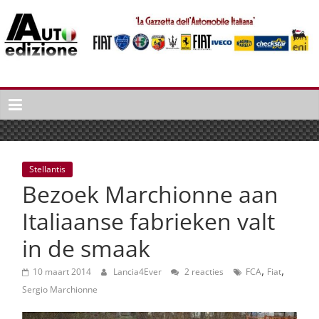
Spring
naar
inhoud
Auto
Edizione
La
Gazetta
dell'Automobile
Stellantis
Italiana
Bezoek Marchionne aan
|
Italiaans
Italiaanse fabrieken valt
autonieuws
in de smaak
&
lifestyle
,
,
10 maart 2014
Lancia4Ever
2 reacties
FCA
Fiat
Sergio Marchionne