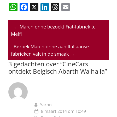
W
F
X
Li
T
E
h
a
n
h
m
at
c
k
re
ai
←
Marchionne bezoekt Fiat-fabriek te
s
e
e
a
l
Melfi
A
b
dI
d
p
o
n
s
Bezoek Marchionne aan Italiaanse
fabrieken valt in de smaak
→
p
o
3 gedachten over “
CineCars
k
ontdekt Belgisch Abarth Walhalla
”
Yaron
8 maart 2014 om 10:49