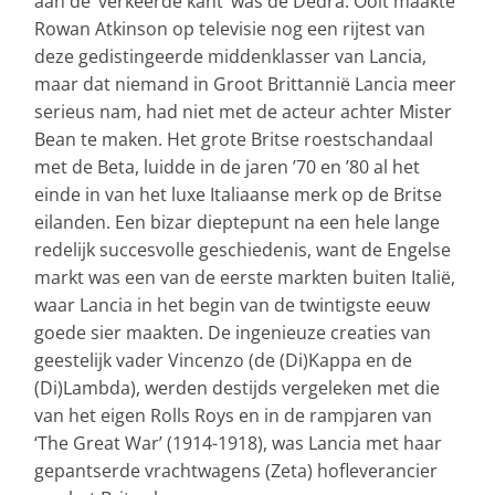
aan de ‘verkeerde kant’ was de Dedra. Ooit maakte
Rowan Atkinson op televisie nog een rijtest van
deze gedistingeerde middenklasser van Lancia,
maar dat niemand in Groot Brittannië Lancia meer
serieus nam, had niet met de acteur achter Mister
Bean te maken. Het grote Britse roestschandaal
met de Beta, luidde in de jaren ’70 en ’80 al het
einde in van het luxe Italiaanse merk op de Britse
eilanden. Een bizar dieptepunt na een hele lange
redelijk succesvolle geschiedenis, want de Engelse
markt was een van de eerste markten buiten Italië,
waar Lancia in het begin van de twintigste eeuw
goede sier maakten. De ingenieuze creaties van
geestelijk vader Vincenzo (de (Di)Kappa en de
(Di)Lambda), werden destijds vergeleken met die
van het eigen Rolls Roys en in de rampjaren van
‘The Great War’ (1914-1918), was Lancia met haar
gepantserde vrachtwagens (Zeta) hofleverancier