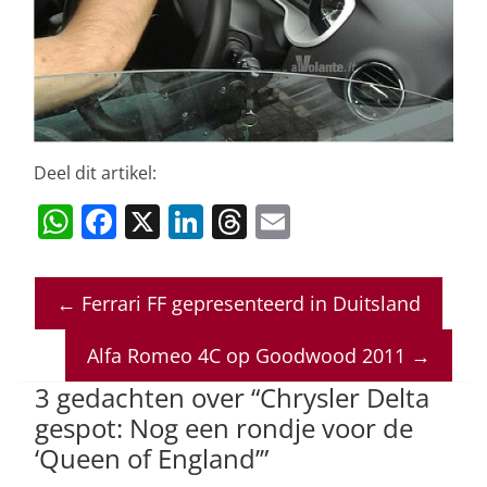
Deel dit artikel:
W
F
X
Li
T
E
h
a
n
h
m
at
c
k
re
ai
←
Ferrari FF gepresenteerd in Duitsland
s
e
e
a
l
A
b
dI
d
Alfa Romeo 4C op Goodwood 2011
→
p
o
n
s
3 gedachten over “
Chrysler Delta
p
o
gespot: Nog een rondje voor de
‘Queen of England’
”
k