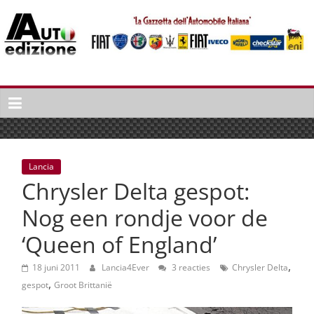
Spring
naar
inhoud
Auto
Edizione
La
Gazetta
dell'Automobile
Lancia
Italiana
Chrysler Delta gespot:
|
Italiaans
Nog een rondje voor de
autonieuws
‘Queen of England’
&
lifestyle
,
18 juni 2011
Lancia4Ever
3 reacties
Chrysler Delta
,
gespot
Groot Brittanië