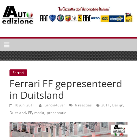
Spring
naar
inhoud
Auto
Edizione
La
Gazetta
dell'Automobile
Ferrari
Italiana
Ferrari FF gepresenteerd
|
Italiaans
in Duitsland
autonieuws
,
,
&
18 juni 2011
Lancia4Ever
6 reacties
2011
Berlijn
,
,
,
lifestyle
Duitsland
FF
markt
presentatie