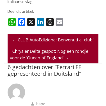
Italiaanse vlag.
Deel dit artikel:
W
F
X
Li
T
E
h
a
n
h
m
at
c
k
re
ai
←
CLUB AutoEdizione: Benvenuti al club!
s
e
e
a
l
A
b
dI
d
Chrysler Delta gespot: Nog een rondje
p
o
n
s
voor de ‘Queen of England’
→
p
o
6 gedachten over “
Ferrari FF
gepresenteerd in Duitsland
”
k
hape