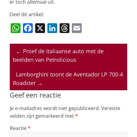
er toch allemaal uit.
Deel dit artikel:
W
F
X
Li
T
E
h
a
n
h
m
at
c
k
re
ai
←
Proef de Italiaanse auto met de
s
e
e
a
l
beelden van Petrolicious
A
b
dI
d
p
o
n
s
Lamborghini toont de Aventador LP 700-4
Roadster
→
p
o
k
Geef een reactie
Je e-mailadres wordt niet gepubliceerd.
Vereiste
velden zijn gemarkeerd met
*
Reactie
*