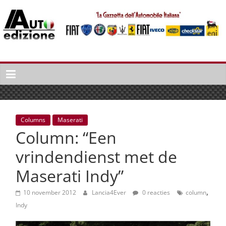
Spring
naar
inhoud
Auto
Edizione
La
Gazetta
dell'Automobile
Columns
Maserati
Italiana
Column: “Een
|
Italiaans
vrindendienst met de
autonieuws
Maserati Indy”
&
lifestyle
,
10 november 2012
Lancia4Ever
0 reacties
column
Indy